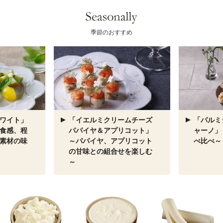
季節のおすすめ
ワイト」
「イエルミクリームチーズ
「パルミ
食感、程
パパイヤ＆アプリコット」
ャーノ」
素材の味
～パパイヤ、アプリコット
べ比べ～
の甘味との組合せを楽しむ
～