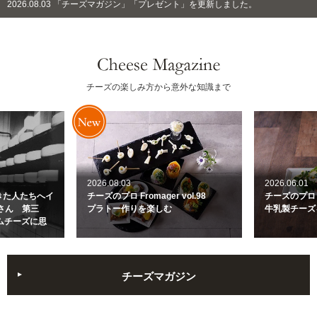
2026.08.03 「チーズマガジン」「プレゼント」を更新しました。
チーズの楽しみ方から意外な知識まで
2026.08.03
2026.06.01
きた人たちへイ
チーズのプロ Fromager vol.98
チーズのプロ Fr
さん 第三
プラトー作りを楽しむ
牛乳製チーズ
ムチーズに思
チーズマガジン