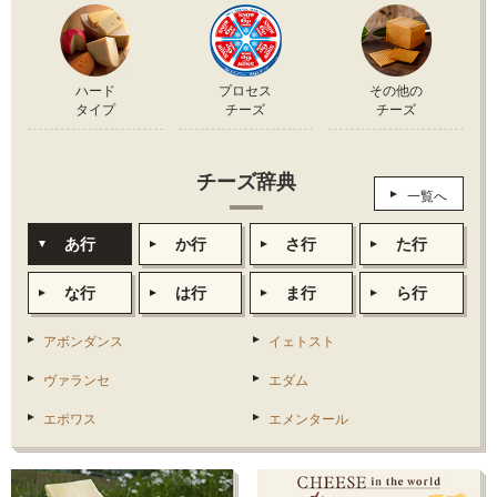
ハード
プロセス
その他の
タイプ
チーズ
チーズ
チーズ辞典
一覧へ
あ行
か行
さ行
た行
な行
は行
ま行
ら行
アボンダンス
イェトスト
ヴァランセ
エダム
エポワス
エメンタール