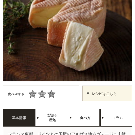
レシピはこちら
食べやすさ
製法と
基本情報
食べ方
コラム
産地
フランス東部、ドイツとの国境のアルザス地方ヴォージュ山脈