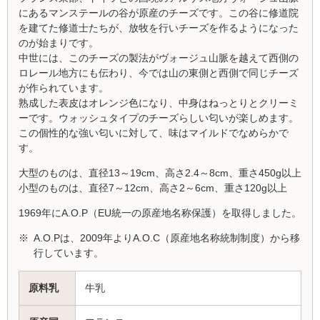
にあるマンステールの谷が原産のチーズです。この谷に修道院
を建てた修道士たちが、放牧を行いチーズを作るようになった
のが始まりです。
中世には、このチーズの製法がヴォージュ山脈を越えて西側の
ロレール地方にも伝わり、今では山の東側と西側で同じチーズ
が作られています。
熟成した表皮はオレンジ色になり、中身はねっとりとクリーミ
ーです。ウォッシュタイプのチーズらしい匂いが楽しめます。
この個性的な強い匂いに対して、味はマイルドでなめらかで
す。
大型のものは、直径13～19cm、高さ2.4～8cm、重さ450g以上
小型のものは、直径7～12cm、高さ2～6cm、重さ120g以上
1969年にA.O.P（EU統一の原産地名称保護）を取得しました。
※
A.O.Pは、2009年よりA.O.C（原産地名称統制制度）から移
行しています。
原料乳
牛乳