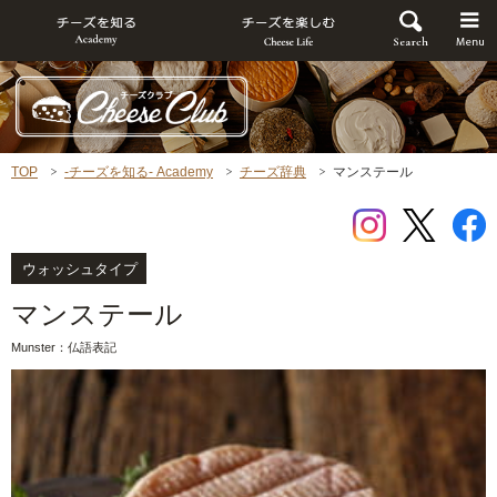
TOP
-チーズを知る- Academy
チーズ辞典
マンステール
ウォッシュタイプ
マンステール
Munster：仏語表記