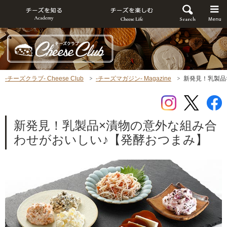
-チーズクラブ- Cheese Club
-チーズマガジン- Magazine
新発見！乳製品
新発見！乳製品×漬物の意外な組み合
わせがおいしい♪
【発酵おつまみ】