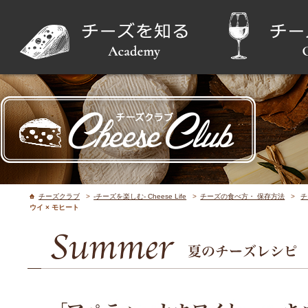
チーズクラブ
>
-チーズを楽しむ- Cheese Life
>
チーズの食べ方・ 保存方法
>
チ
ウイ × モヒート