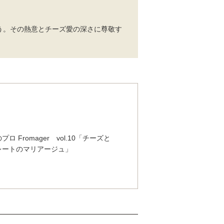
う。その熱意とチーズ愛の深さに尊敬す
ロ Fromager vol.10「チーズと
レートのマリアージュ」