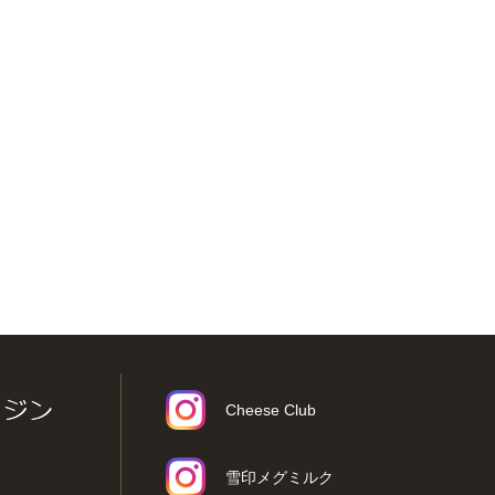
Cheese Club
雪印メグミルク