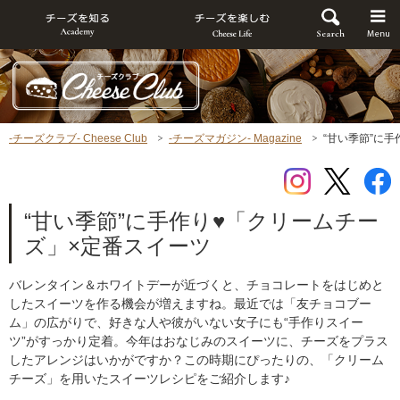
-チーズクラブ- Cheese Club
-チーズマガジン- Magazine
“甘い季節”に
“甘い季節”に手作り♥「クリームチー
ズ」×定番スイーツ
バレンタイン＆ホワイトデーが近づくと、チョコレートをはじめと
したスイーツを作る機会が増えますね。最近では「友チョコブー
ム」の広がりで、好きな人や彼がいない女子にも“手作りスイー
ツ”がすっかり定着。今年はおなじみのスイーツに、チーズをプラス
したアレンジはいかがですか？この時期にぴったりの、「クリーム
チーズ」を用いたスイーツレシピをご紹介します♪