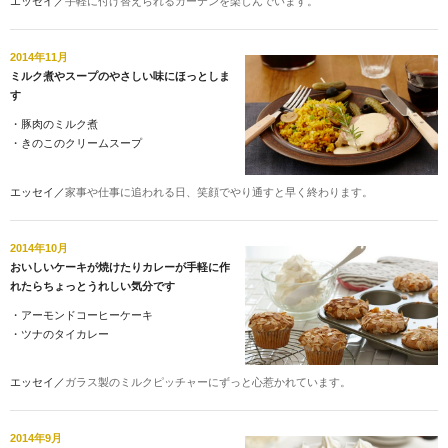
エッセイ／
手軽に付け替えられるカーテンを楽しんでいます。
2014年11月
ミルク煮やスープのやさしい味にほっとしま
す
・
豚肉のミルク煮
・
きのこのクリームスープ
エッセイ／
家事や仕事に追われる日、笑顔でやり通すと早く終わります。
2014年10月
おいしいケーキが焼けたりカレーが手軽に作
れたらちょっとうれしい気分です
・
アーモンドコーヒーケーキ
・
ツナのタイカレー
エッセイ／
ガラス製のミルクピッチャーにずっと心惹かれています。
2014年9月