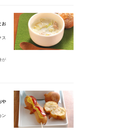
とお
クス
身が
おや
カン