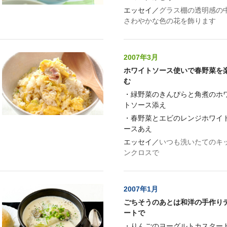
エッセイ／
グラス棚の透明感の
さわやかな色の花を飾ります
2007年3月
ホワイトソース使いで春野菜を
む
・
緑野菜のきんぴらと角煮のホ
トソース添え
・
春野菜とエビのレンジホワイ
ースあえ
エッセイ／
いつも洗いたてのキ
ンクロスで
2007年1月
ごちそうのあとは和洋の手作り
ートで
・
りんごのヨーグルトカスター