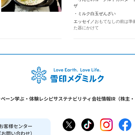
ザ
・
ミルク白玉ぜんざい
エッセイ／
おもてなしの前は準
た器にかけて
ンペーン
学ぶ・体験
レシピ
サステナビリティ
会社情報
IR（株主
お客様センター
（お問い合わせ）