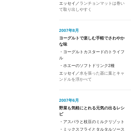
エッセイ／
ランチョンマットは巻い
て取り出しやすく
2007年8月
ヨーグルトで楽しむ手軽でさわやか
な味
・
ヨーグルトカスタードのトライフ
ル
・
ホエーのソフトドリンク2種
エッセイ／
水を張った器に葉とキャ
ンドルを浮かべて
2007年6月
野菜も気軽にとれる元気の出るレシ
ピ
・
アスパラと枝豆のミルクリゾット
・
ミックスフライとタルタルソース