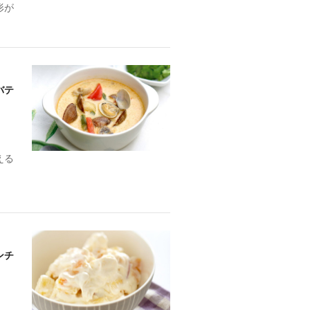
形が
バテ
える
ンチ