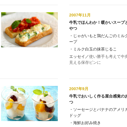
2007年11月
牛乳でほんわか！暖かいスープ
やつ
・
じゃがいもと鶏だんごのミル
ープ
・
ミルク白玉の抹茶じるこ
エッセイ／
使い勝手も考えて中
見える保存ビンに
2007年9月
牛乳でおいしく作る屋台感覚の
つ
・
ソーセージとバナナのアメリ
ドッグ
・
海鮮お好み焼き