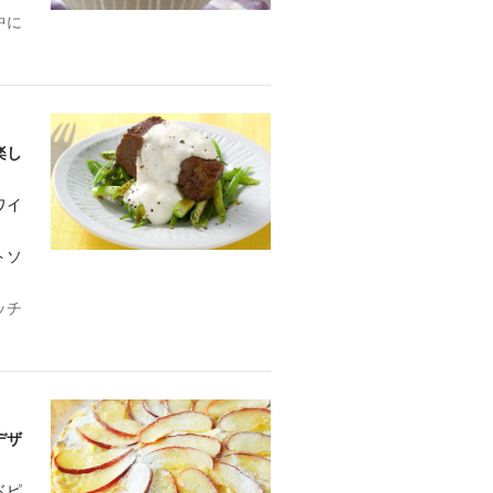
中に
楽し
ワイ
トソ
ッチ
デザ
ドピ