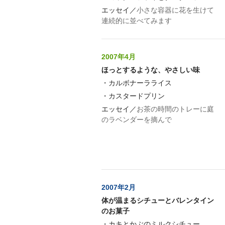
エッセイ／
小さな容器に花を生けて
連続的に並べてみます
2007年4月
ほっとするような、やさしい味
・
カルボナーラライス
・
カスタードプリン
エッセイ／
お茶の時間のトレーに庭
のラベンダーを摘んで
2007年2月
体が温まるシチューとバレンタイン
のお菓子
・
カキとかぶのミルクシチュー