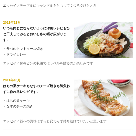
エッセイ／
テーブルにキャンドルをともしてくつろぐひととき
2011年11月
いつも同じにならないように洋風レシピもひ
と工夫してみるとおいしさの幅が広がりま
す。
・
サバのトマトソース焼き
・
ドライカレー
エッセイ／
保存ビンの収納ではラベルを貼るのが楽しみです
2011年10月
はちの巣ケーキもなすのチーズ焼きも気負わ
ずに作れるレシピです。
・
はちの巣ケーキ
・
なすのチーズ焼き
エッセイ／
器への興味はずっと変わらず持ち続けていたいと思います