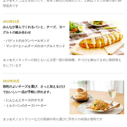
エッセイ／
ごはんを炊いたり、食卓で鍋ものを囲んだり。土鍋はうちで出番の多い調
理道具です
2012年11月
みんなが喜んでくれるパンと、チーズ、ヨー
グルトの組み合わせ
・
バゲットのカマンベールサンド
・
マンゴーとハムチーズのヨーグルトサンド
エッセイ／
キッチンの顔ともいえる壁一面の収納棚、片づけを兼ねてまめに模様替え
をしています
2012年10月
相性のよいチーズを選び、さっと加えるだけ
でおいしい一品が手軽に作れます。
・
にんじんとチーズのサラダ
・
ミルクパンのチーズバーガー
エッセイ／
カトラリーなどの収納や持ち運びに手作りの布袋が便利です