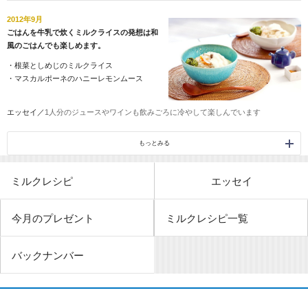
2012年9月
ごはんを牛乳で炊くミルクライスの発想は和
風のごはんでも楽しめます。
・
根菜としめじのミルクライス
・
マスカルポーネのハニーレモンムース
エッセイ／
1人分のジュースやワインも飲みごろに冷やして楽しんでいます
もっとみる
ミルクレシピ
エッセイ
今月のプレゼント
ミルクレシピ一覧
バックナンバー