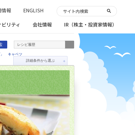
用情報
ENGLISH
ナビリティ
会社情報
IR
（株主・投資家情報）
索
レシピ履歴
ズ」
キャベツ
詳細条件から選ぶ
＋