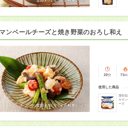
マンベールチーズと焼き野菜のおろし和え
20
分
71
kc
使用した商品
雪印北
カマン
ーズ