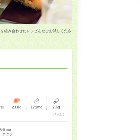
品を組み合わせたレシピをぜひお試しくださ
cal
23.8
g
171
mg
2.6
g
（1人分）
海道100
ーダ クラ