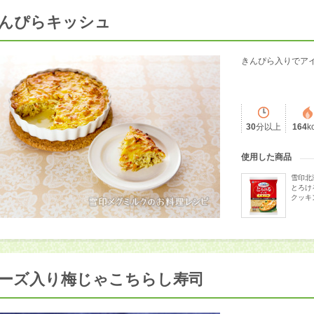
んぴらキッシュ
きんぴら入りでアイ
30
分以上
164
k
使用した商品
雪印北
とろけ
クッキ
ーズ入り梅じゃこちらし寿司