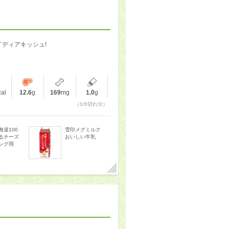
ディアキッシュ!
cal
12.6
g
169
mg
1.0
g
（1/6切れ分）
海道100
雪印メグミルク
るチーズ
おいしい牛乳
ング用