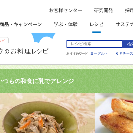
お客様センター
研究開発
採
商品・
キャンペーン
学ぶ・
体験
レシピ
サステ
検
ヨーグルト
「６Ｐチー
いつもの和食に乳でアレンジ