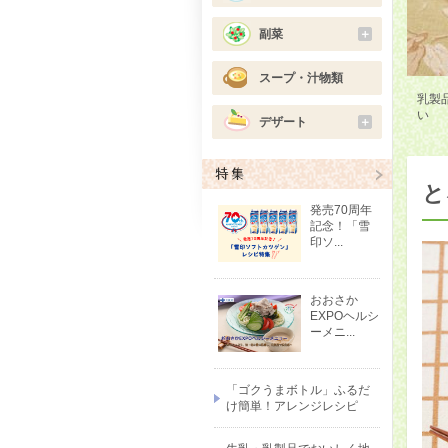
副菜
＋
スープ・汁物類
乳製
い
デザート
＋
と
発売70周年
記念！「雪
印ソ...
おおさか
EXPOヘルシ
ーメニ...
「ゴクうまボトル」ふるだ
け簡単！アレンジレシピ