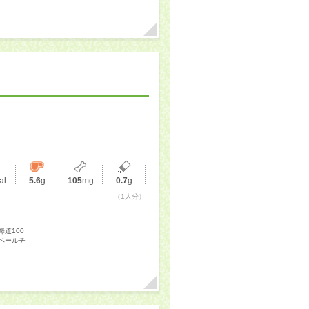
al
5.6
g
105
mg
0.7
g
（1人分）
海道100
ベールチ