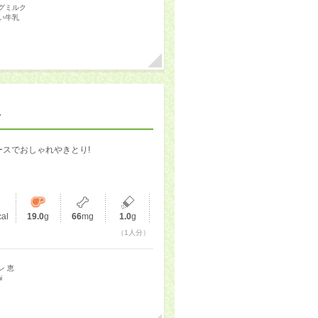
グミルク
い牛乳
ス
スでおしゃれやきとり!
cal
19.0
g
66
mg
1.0
g
（1人分）
レ 恵
i