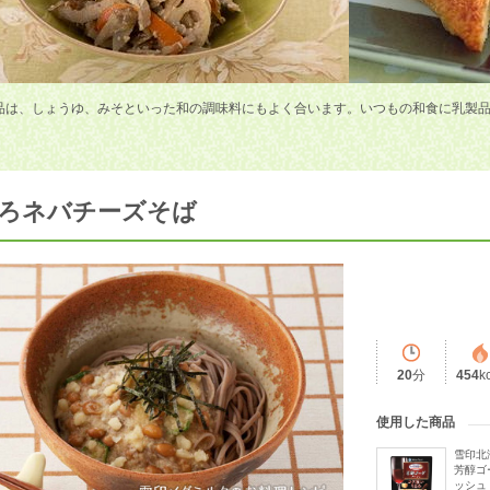
品は、しょうゆ、みそといった和の調味料にもよく合います。いつもの和食に乳製
ろネバチーズそば
20
分
454
k
使用した商品
雪印北
芳醇ゴ
ッシュ