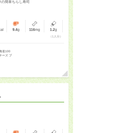
けの簡単ちらし寿司
cal
9.4
g
116
mg
1.2
g
（1人分）
海道100
チーズ プ
え