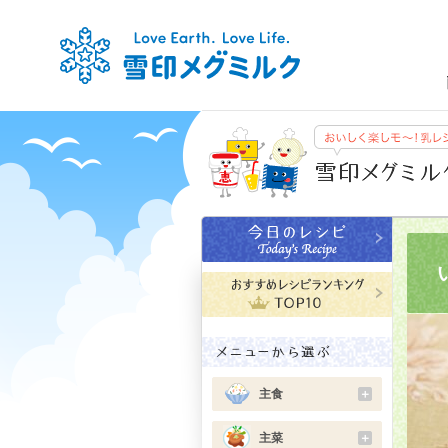
主食
＋
主菜
＋