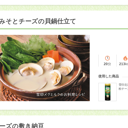
みそとチーズの貝鍋仕立て
20
分
213
k
使用した商品
雪印北
粉チー
ーズの敷き納豆