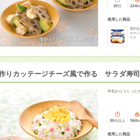
20
分
224
k
使用した商品
雪印北
カマン
ーズ
作りカッテージチーズ風で作る サラダ寿
牛乳からつくった
30
分以上
564
k
使用した商品