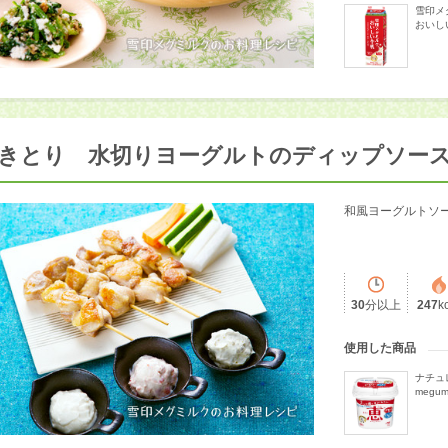
雪印メ
おいし
きとり 水切りヨーグルトのディップソー
和風ヨーグルトソー
30
分以上
247
k
使用した商品
ナチュ
megum