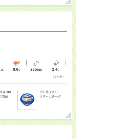
cal
9.6
g
235
mg
2.4
g
（1人分）
海道100
雪印北海道100
ズ芳醇
クリームチーズ