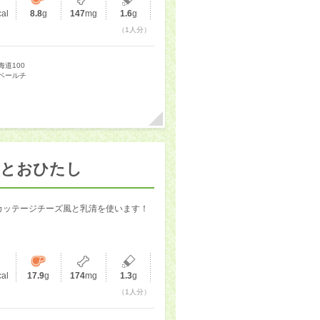
cal
8.8
g
147
mg
1.6
g
（1人分）
海道100
ベールチ
司とおひたし
カッテージチーズ風と乳清を使います！
cal
17.9
g
174
mg
1.3
g
（1人分）