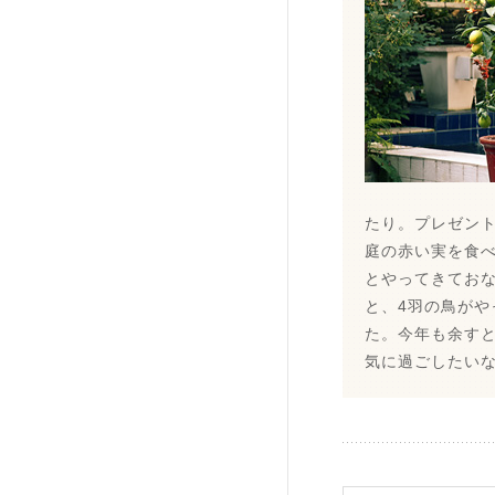
たり。プレゼン
庭の赤い実を食
とやってきてお
と、4羽の鳥が
た。今年も余す
気に過ごしたい