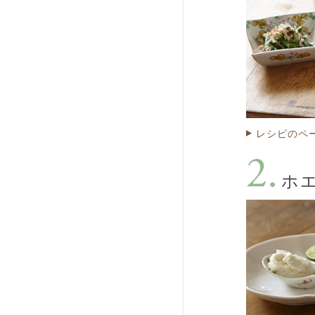
レシピのペ
ホ