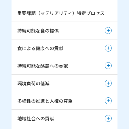
重要課題（マテリアリティ）特定プロセス
持続可能な食の提供
持続可能な食の提供
食による健康への貢献
魅力ある乳・ 乳製品の提供
食による健康への貢献
持続可能な酪農への貢献
乳で培われた 知見や機能を活かした新たな選択肢の
提供
健康寿命延伸に向けた取組み
持続可能な酪農への貢献
環境負荷の低減
安全で安心していただける商品の提供（品質保証方
針）
酪農生産基盤強化への取組み推進
環境負荷の低減
多様性の推進と人権の尊重
地球温暖化の防止
多様性の推進と人権の尊重
地域社会への貢献
持続可能な資源の利用
多様性の推進と人材育成
循環型社会の形成