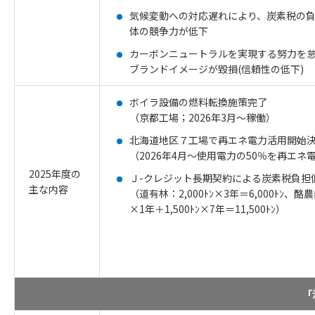
気候変動への対応遅れにより、炭素税の
体の競争力が低下
カーボンニュートラルを実現する努力を
ブランドイメージが毀損(信頼性の低下)
ボイラ設備の燃料転換施策完了
（京都工場；2026年3月～稼働）
北海道地区７工場で再エネ電力活用開始
（2026年4月～使用電力の50％を再エネ
2025年度の
Ｊ-クレジット長期契約による炭素税負担
主な内容
（道有林：2,000ﾄﾝ×3年＝6,000ﾄﾝ、酪農
×1年＋1,500ﾄﾝ×7年＝11,500ﾄﾝ）
「