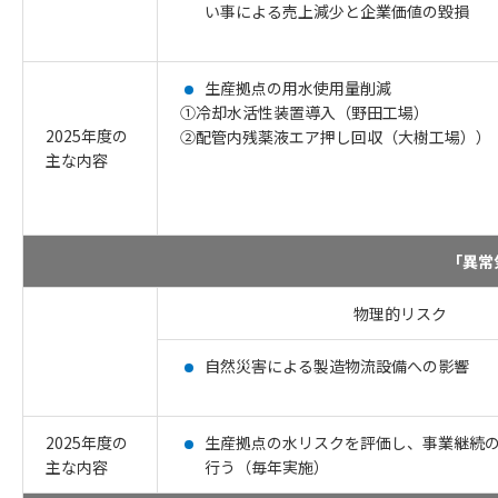
い事による売上減少と企業価値の毀損
生産拠点の用水使用量削減
①冷却水活性装置導入（野田工場）
2025年度の
②配管内残薬液エア押し回収（大樹工場））
主な内容
「異常
物理的リスク
自然災害による製造物流設備への影響
2025年度の
生産拠点の水リスクを評価し、事業継続
主な内容
行う（毎年実施）