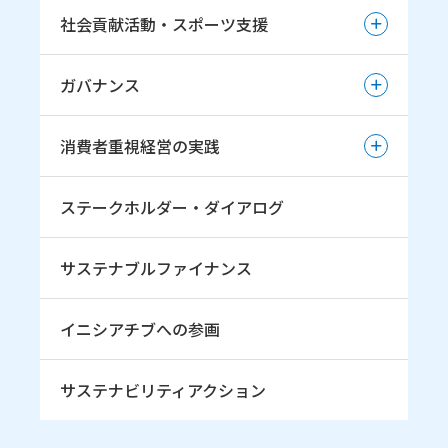
地域社会への貢献
社会貢献活動・スポーツ支援
女性活躍推進宣言
環境マネジメントシステムの推進
地域社会とのパートナーシップ
エンゲージメントの向上
社会貢献活動・スポーツ支援
事業活動と環境影響（マテリアルバランス）
ガバナンス
雪印メグミルク健康経営
TCFDへの取組み
お客様とのコミュニケーション
ガバナンス
安全衛生
TNFDへの取組み（初期的開示）
消費者重視経営の実践
小中学生へのスキージャンプ振興・育成の取組み
人権尊重の取組み
コーポレート・ガバナンス
TNFDへの取組み（本格開示）
若手スキージャンプ選手育成の取組み
消費者重視経営の実践
人権デュー・ディリジェンス
ステークホルダー・ダイアログ
企業倫理委員会および専門部会
雪印メグミルク杯ジャンプ大会
消費者志向自主宣言
コンプライアンス意識醸成の取組み
ジャンプ 雪印メグミルク
サステナブルファイナンス
リスクマネジメント
イニシアチブへの参画
サステナビリティアクション