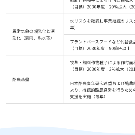
（目標）2030年度：20％拡大（2
水リスクを確認し事業継続のリス
年）
異常気象の頻発化と深
刻化（豪雨、洪水等）
プラントベースフードなど代替食
（目標）2030年度：90億円以上
牧草・飼料作物種子による作付面
（目標）2030年度：3％拡大（20
酪農基盤
日本酪農青年研究連盟および酪農
より、持続的酪農経営を行うため
支援を実施（毎年）