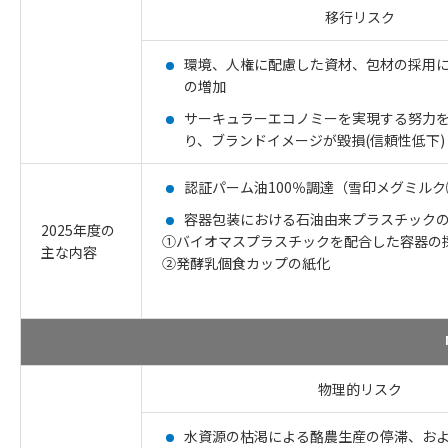
移行リスク
環境、人権に配慮した資材、包材の採用
の増加
サーキュラーエコノミーを実現する努力
り、ブランドイメージが毀損(信頼性低下)
認証パーム油100％調達（雪印メグミルク
容器包装における石油由来プラスチック
2025年度の
①バイオマスプラスチックを配合した容器の
主な内容
②発酵乳個食カップの紙化
物理的リスク
水資源の枯渇による酪農生産の停滞、お