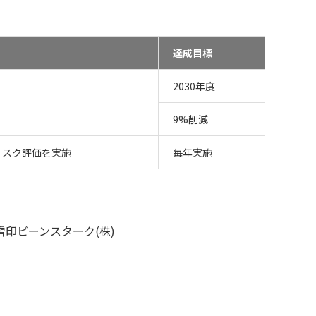
達成目標
2030年度
9%削減
リスク評価を実施
毎年実施
雪印ビーンスターク(株)