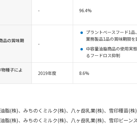
-
96.4%
プラントベースフード1品
業務製品1品の賞味期限を
商品の賞味期
-
中容量油脂商品の使用実
るフードロス抑制
作物種子によ
2019年度
8.6%
油脂(株)、みちのくミルク(株)、八ヶ岳乳業(株)、雪印種苗(株
油脂(株)、みちのくミルク(株)、八ヶ岳乳業(株)、雪印ビーンス