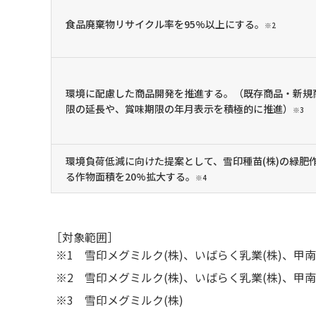
食品廃棄物リサイクル率を95%以上にする。
※2
環境に配慮した商品開発を推進する。（既存商品・新規
限の延長や、賞味期限の年月表示を積極的に推進）
※3
環境負荷低減に向けた提案として、雪印種苗(株)の緑肥
る作物面積を20%拡大する。
※4
［対象範囲］
雪印メグミルク(株)、いばらく乳業(株)、甲南
雪印メグミルク(株)、いばらく乳業(株)、甲南
雪印メグミルク(株)