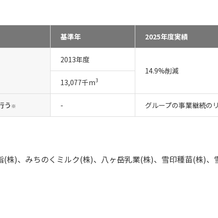
基準年
2025年度実績
2013年度
14.9%削減
3
13,077千m
行う
-
グループの事業継続の
※
(株)、みちのくミルク(株)、八ヶ岳乳業(株)、雪印種苗(株)、