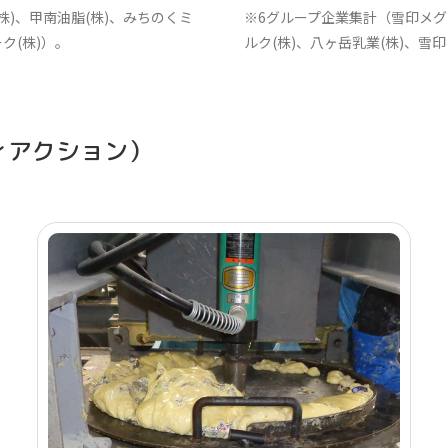
株)、甲南油脂(株)、みちのくミ
※6グループ企業集計（雪印メグミ
ク(株)）。
ルク(株)、八ヶ岳乳業(株)、雪
ィアクション）