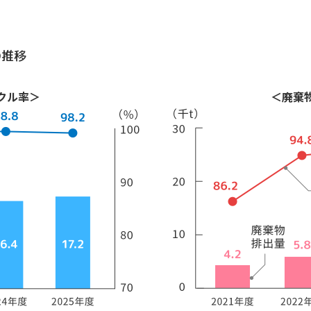
の推移
クル率＞
＜廃棄