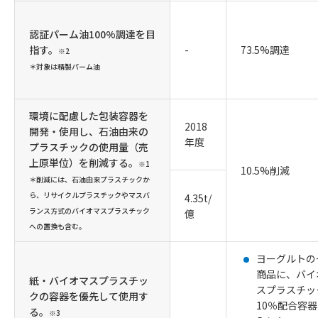
認証パーム油100%調達を目
指す。
-
73.5%調達
※2
＊対象は精製パーム油
環境に配慮した包装容器を
2018
開発・使用し、石油由来の
年度
プラスチックの使用量（売
上原単位）を削減する。
※1
10.5%削減
＊削減には、石油由来プラスチックか
ら、リサイクルプラスチックやマスバ
4.35t/
ランス方式のバイオマスプラスチック
億
への置換も含む。
ヨーグルトの
商品に、バイ
紙・バイオマスプラスチッ
スプラスチッ
クの容器を優先して使用す
10％配合容
る。
※3