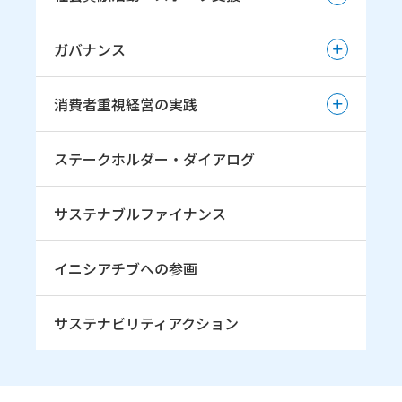
環境マネジメントシステムの推進
地域社会とのパートナーシップ
エンゲージメントの向上
社会貢献活動・スポーツ支援
事業活動と環境影響（マテリアルバランス）
ガバナンス
雪印メグミルク健康経営
TCFDへの取組み
お客様とのコミュニケーション
ガバナンス
安全衛生
TNFDへの取組み（初期的開示）
消費者重視経営の実践
小中学生へのスキージャンプ振興・育成の取組み
人権尊重の取組み
コーポレート・ガバナンス
TNFDへの取組み（本格開示）
若手スキージャンプ選手育成の取組み
消費者重視経営の実践
人権デュー・ディリジェンス
ステークホルダー・ダイアログ
企業倫理委員会および専門部会
雪印メグミルク杯ジャンプ大会
消費者志向自主宣言
コンプライアンス意識醸成の取組み
ジャンプ 雪印メグミルク
サステナブルファイナンス
リスクマネジメント
イニシアチブへの参画
サステナビリティアクション