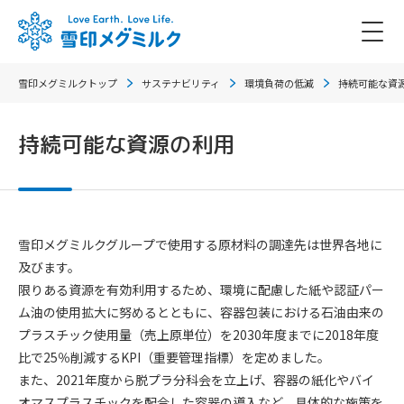
雪印メグミルクトップ
サステナビリティ
環境負荷の低減
持続可能な資
持続可能な資源の利用
雪印メグミルクグループで使用する原材料の調達先は世界各地に
及びます。
限りある資源を有効利用するため、環境に配慮した紙や認証パー
ム油の使用拡大に努めるとともに、容器包装における石油由来の
プラスチック使用量（売上原単位）を2030年度までに2018年度
比で25％削減するKPI（重要管理指標）を定めました。
また、2021年度から脱プラ分科会を立上げ、容器の紙化やバイ
オマスプラスチックを配合した容器の導入など、具体的な施策を