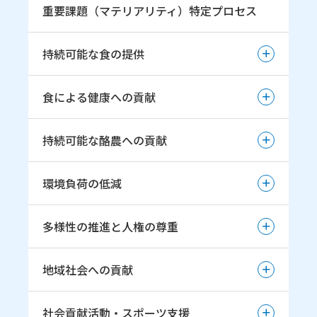
重要課題（マテリアリティ）特定プロセス
持続可能な食の提供
持続可能な食の提供
食による健康への貢献
魅力ある乳・ 乳製品の提供
食による健康への貢献
持続可能な酪農への貢献
乳で培われた 知見や機能を活かした新たな選択肢の
提供
健康寿命延伸に向けた取組み
持続可能な酪農への貢献
環境負荷の低減
安全で安心していただける商品の提供（品質保証方
針）
酪農生産基盤強化への取組み推進
環境負荷の低減
多様性の推進と人権の尊重
地球温暖化の防止
多様性の推進と人権の尊重
地域社会への貢献
持続可能な資源の利用
多様性の推進と人材育成
循環型社会の形成
地域社会への貢献
社会貢献活動・スポーツ支援
女性活躍推進宣言