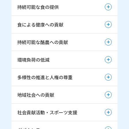
持続可能な食の提供
持続可能な食の提供
食による健康への貢献
魅力ある乳・ 乳製品の提供
食による健康への貢献
持続可能な酪農への貢献
乳で培われた 知見や機能を活かした新たな選択肢の
提供
健康寿命延伸に向けた取組み
持続可能な酪農への貢献
環境負荷の低減
安全で安心していただける商品の提供（品質保証方
針）
酪農生産基盤強化への取組み推進
環境負荷の低減
多様性の推進と人権の尊重
地球温暖化の防止
多様性の推進と人権の尊重
地域社会への貢献
持続可能な資源の利用
多様性の推進と人材育成
循環型社会の形成
地域社会への貢献
社会貢献活動・スポーツ支援
女性活躍推進宣言
環境マネジメントシステムの推進
地域社会とのパートナーシップ
エンゲージメントの向上
社会貢献活動・スポーツ支援
事業活動と環境影響（マテリアルバランス）