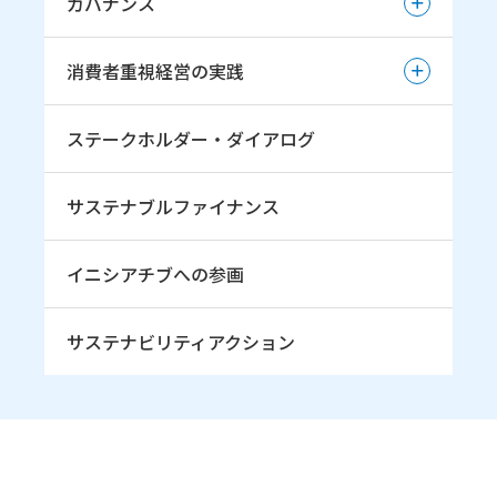
ガバナンス
雪印メグミルク健康経営
TCFDへの取組み
お客様とのコミュニケーション
ガバナンス
安全衛生
TNFDへの取組み（初期的開示）
消費者重視経営の実践
小中学生へのスキージャンプ振興・育成の取組み
人権尊重の取組み
コーポレート・ガバナンス
TNFDへの取組み（本格開示）
若手スキージャンプ選手育成の取組み
消費者重視経営の実践
人権デュー・ディリジェンス
ステークホルダー・ダイアログ
企業倫理委員会および専門部会
雪印メグミルク杯ジャンプ大会
消費者志向自主宣言
コンプライアンス意識醸成の取組み
ジャンプ 雪印メグミルク
サステナブルファイナンス
リスクマネジメント
イニシアチブへの参画
サステナビリティアクション