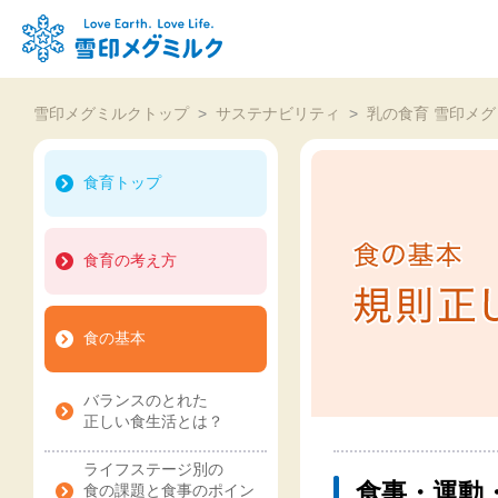
雪印メグミルクトップ
>
サステナビリティ
>
乳の食育 雪印メグ
食育トップ
食育の考え方
食の基本
バランスのとれた
正しい食生活とは？
ライフステージ別の
食事・運動
食の課題と食事のポイン