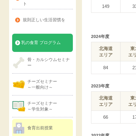
ト
149
3
規則正しい生活習慣を
2024年度
乳の食育 プログラム
北海道
東
エリア
エ
骨・カルシウムセミナ
ー
84
2
チーズセミナー
2023年度
～一般向け～
北海道
東
チーズセミナー
エリア
エ
～学生対象～
66
1
食育出前授業
2022年度