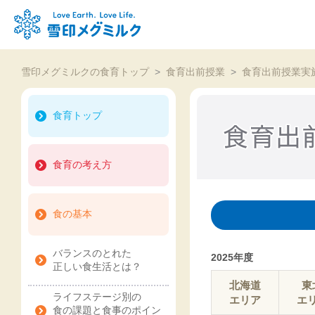
雪印メグミルクの食育トップ
>
食育出前授業
>
食育出前授業実
食育トップ
食育の考え方
食の基本
バランスのとれた
2025年度
正しい食生活とは？
北海道
東
ライフステージ別の
エリア
エ
食の課題と食事のポイン