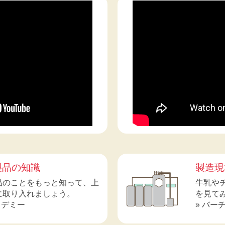
製品の知識
製造現
品のことをもっと知って、上
牛乳や
に取り入れましょう。
を見てみ
カデミー
» バー