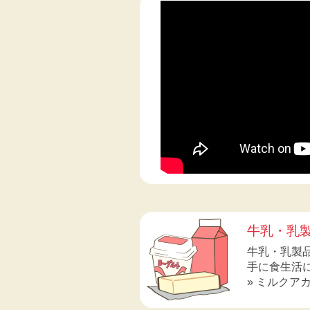
牛乳・乳
牛乳・乳製
手に食生活
» ミルクア