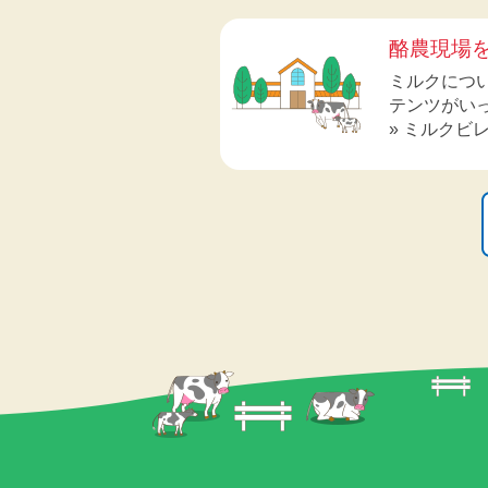
酪農現場
ミルクにつ
テンツがい
» ミルクビ