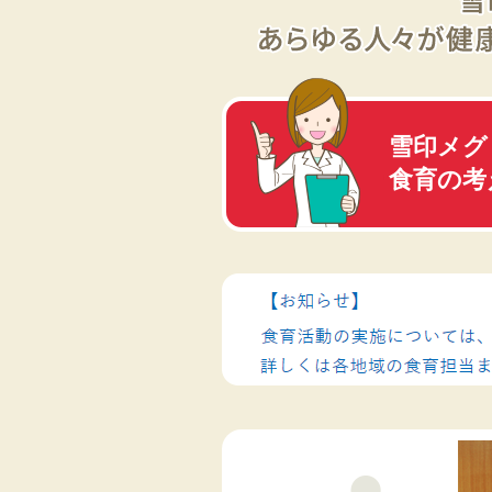
雪印メグ
食育の考