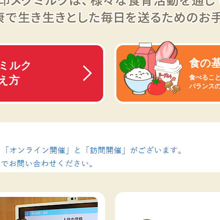
食の
ミルク
食べるこ
え方
バランス