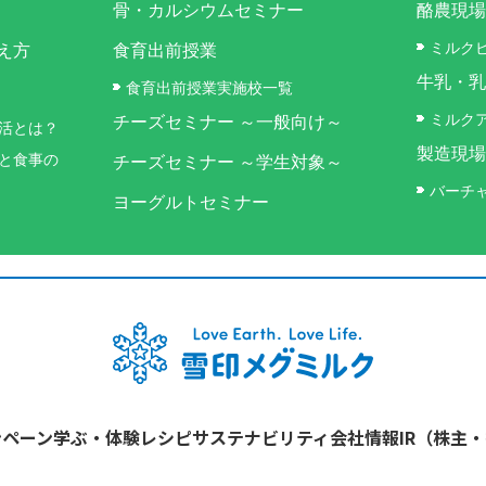
骨・カルシウムセミナー
酪農現場
ミルク
え方
食育出前授業
牛乳・乳
食育出前授業実施校一覧
ミルク
チーズセミナー ～一般向け～
活とは？
製造現場
と食事の
チーズセミナー ～学生対象～
バーチ
ヨーグルトセミナー
ンペーン
学ぶ・体験
レシピ
サステナビリティ
会社情報
IR（株主