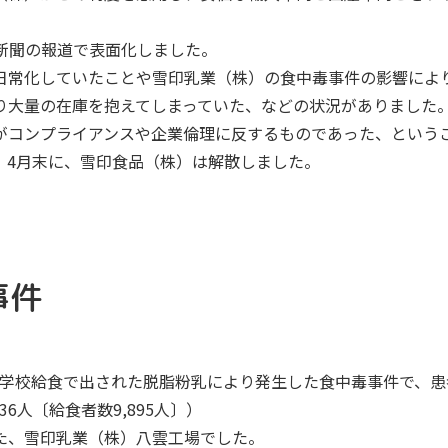
日両新聞の報道で表面化しました。
日常化していたことや雪印乳業（株）の食中毒事件の影響によ
り大量の在庫を抱えてしまっていた、などの状況がありました
がコンプライアンスや企業倫理に反するものであった、という
年）4月末に、雪印食品（株）は解散しました。
事件
、学校給食で出された脱脂粉乳により発生した食中毒事件で、患者数
6人〔給食者数9,895人〕）
た、雪印乳業（株）八雲工場でした。