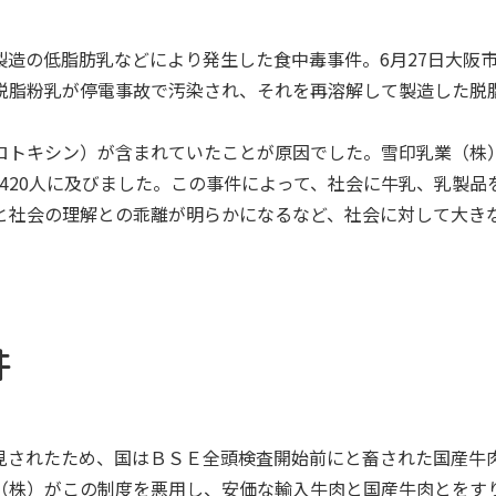
工場製造の低脂肪乳などにより発生した食中毒事件。6月27日大
脱脂粉乳が停電事故で汚染され、それを再溶解して製造した脱
ロトキシン）が含まれていたことが原因でした。雪印乳業（株
,420人に及びました。この事件によって、社会に牛乳、乳製
と社会の理解との乖離が明らかになるなど、社会に対して大き
件
が発見されたため、国はＢＳＥ全頭検査開始前にと畜された国産
（株）がこの制度を悪用し、安価な輸入牛肉と国産牛肉とをす