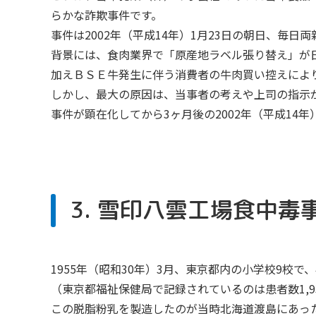
らかな詐欺事件です。
事件は2002年（平成14年）1月23日の朝日、毎
背景には、食肉業界で「原産地ラベル張り替え」が
加えＢＳＥ牛発生に伴う消費者の牛肉買い控えによ
しかし、最大の原因は、当事者の考えや上司の指示
事件が顕在化してから3ヶ月後の2002年（平成14
3. 雪印八雲工場食中毒
1955年（昭和30年）3月、東京都内の小学校9校で
（東京都福祉保健局で記録されているのは患者数1,93
この脱脂粉乳を製造したのが当時北海道渡島にあっ