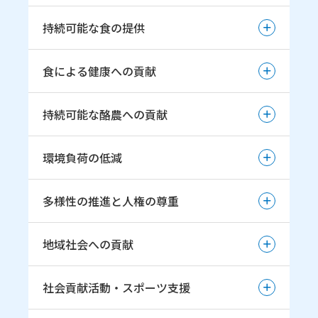
持続可能な食の提供
持続可能な食の提供
食による健康への貢献
魅力ある乳・ 乳製品の提供
食による健康への貢献
持続可能な酪農への貢献
乳で培われた 知見や機能を活かした新たな選択肢の
提供
健康寿命延伸に向けた取組み
持続可能な酪農への貢献
環境負荷の低減
安全で安心していただける商品の提供（品質保証方
針）
酪農生産基盤強化への取組み推進
環境負荷の低減
多様性の推進と人権の尊重
地球温暖化の防止
多様性の推進と人権の尊重
地域社会への貢献
持続可能な資源の利用
多様性の推進と人材育成
循環型社会の形成
地域社会への貢献
社会貢献活動・スポーツ支援
女性活躍推進宣言
環境マネジメントシステムの推進
地域社会とのパートナーシップ
エンゲージメントの向上