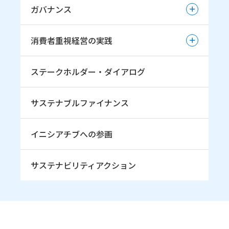
社会貢献活動・スポーツ支援
事業活動と環境影響（マテリアルバランス）
ガバナンス
雪印メグミルク健康経営
TCFDへの取組み
お客様とのコミュニケーション
ガバナンス
安全衛生
TNFDへの取組み（初期的開示）
消費者重視経営の実践
小中学生へのスキージャンプ振興・育成の取組み
人権尊重の取組み
コーポレート・ガバナンス
TNFDへの取組み（本格開示）
若手スキージャンプ選手育成の取組み
消費者重視経営の実践
人権デュー・ディリジェンス
ステークホルダー・ダイアログ
企業倫理委員会および専門部会
雪印メグミルク杯ジャンプ大会
消費者志向自主宣言
コンプライアンス意識醸成の取組み
ジャンプ 雪印メグミルク
サステナブルファイナンス
リスクマネジメント
イニシアチブへの参画
サステナビリティアクション