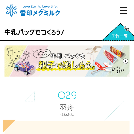
羽舟
はねふね