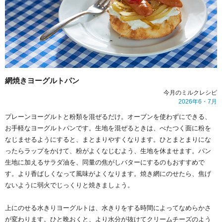
網焼きヨーグルトパン
今月のミルクレシピ
2026年
6・7
月
プレーンヨーグルトと粉類を混ぜるだけ。オーブンを使わずにできる、
お手軽なヨーグルトパンです。生地を混ぜるときは、べたつく面に粉を
なじませるようにすると、まとまりやすくなります。ひとまとまりにな
ったらラップをかけて、粉がよくなじむよう、生地を休ませます。パン
生地に加えるサラダ油を、同量の焦がしバターにするのもおすすめで
す。より香ばしくなって風味がよくなります。焼き網にのせたら、焦げ
ないように弱火でじっくりと焼きましょう。
上にのせる水きりヨーグルトは、水きりをする時間によってなめらかさ
が変わります。ひと晩おくと、より水分が抜けてクリームチーズのよう