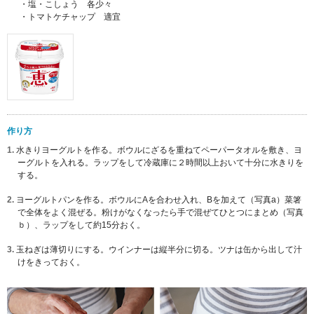
・塩・こしょう 各少々
・トマトケチャップ 適宜
作り方
1.
水きりヨーグルトを作る。ボウルにざるを重ねてペーパータオルを敷き、ヨ
ーグルトを入れる。ラップをして冷蔵庫に２時間以上おいて十分に水きりを
する。
2.
ヨーグルトパンを作る。ボウルにAを合わせ入れ、Bを加えて（写真a）菜箸
で全体をよく混ぜる。粉けがなくなったら手で混ぜてひとつにまとめ（写真
ｂ）、ラップをして約15分おく。
3.
玉ねぎは薄切りにする。ウインナーは縦半分に切る。ツナは缶から出して汁
けをきっておく。