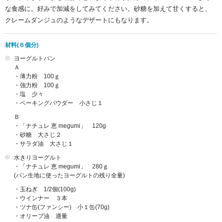
な食感に。好みで加減をしてみてください。砂糖を加えて甘くすると、
クレームダンジュのようなデザートにもなります。
材料(６個分)
ヨーグルトパン
Ａ
・薄力粉 100ｇ
・強力粉 100ｇ
・塩 少々
・ベーキングパウダー 小さじ１
Ｂ
・「ナチュレ 恵 megumi」 120g
・砂糖 大さじ２
・サラダ油 大さじ１
水きりヨーグルト
・「ナチュレ 恵 megumi」 280ｇ
(パン生地に使ったヨーグルトの残り全量)
・玉ねぎ 1/2個(100g)
・ウインナー ３本
・ツナ缶(ファンシー) 小１缶(70g)
・オリーブ油 適量