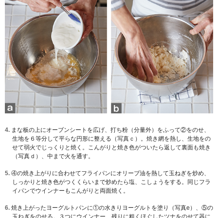
4.
まな板の上にオーブンシートを広げ、打ち粉（分量外）をふって②をのせ、
生地を６等分して平らな円形に整える（写真ｃ）。焼き網を熱し、生地をの
せて弱火でじっくりと焼く。こんがりと焼き色がついたら返して裏面も焼き
（写真ｄ）、中まで火を通す。
5.
④の焼き上がりに合わせてフライパンにオリーブ油を熱して玉ねぎを炒め、
しっかりと焼き色がつくくらいまで炒めたら塩、こしょうをする。同じフラ
イパンでウインナーもこんがりと両面焼く。
6.
焼き上がったヨーグルトパンに①の水きりヨーグルトを塗り（写真e）、⑤の
玉ねぎをのせる。３つにウインナー、残りに粗くほぐしたツナをのせて器に