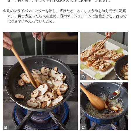
ａ）。軽く塩、こしょうをして②のバゲットにのせる（写真ｂ）。
4.
別のフライパンにバターを熱し、溶けたところにしょうゆを加え混ぜ（写真
ｃ）、再び煮立ったら火を止め、③のマッシュルームに適量かける。好みで
七味唐辛子をふっていただく。