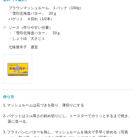
ブラウンマッシュルーム １パック（100g）
「雪印北海道バター」 20ｇ
バゲット ４切れ（1/2本）
ソース（作りやすい分量）
・「雪印北海道バター」 20ｇ
・しょうゆ 大さじ１
七味唐辛子 適宜
作り方
1.
マッシュルームは石づきを取り、薄切りにする
2.
バゲットは２㎝厚さの斜め切りにし、トースターでカリッとするまで焼き、
器に並べる。
3.
フライパンにバターを熱し、マッシュルームを強火で手早く炒める（写真