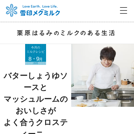
今月の
ミルクレシピ
8・9
月
2025
バターしょうゆソ
ースと
マッシュルームの
おいしさが
よく合うクロステ