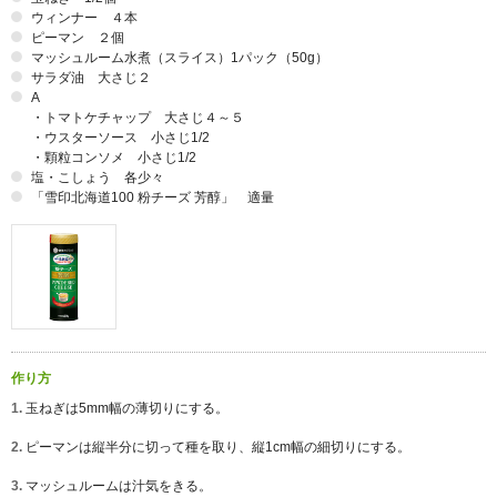
ウィンナー ４本
ピーマン ２個
マッシュルーム水煮（スライス）1パック（50g）
サラダ油 大さじ２
A
・トマトケチャップ 大さじ４～５
・ウスターソース 小さじ1/2
・顆粒コンソメ 小さじ1/2
塩・こしょう 各少々
「雪印北海道100 粉チーズ 芳醇」 適量
作り方
1.
玉ねぎは5mm幅の薄切りにする。
2.
ピーマンは縦半分に切って種を取り、縦1cm幅の細切りにする。
3.
マッシュルームは汁気をきる。