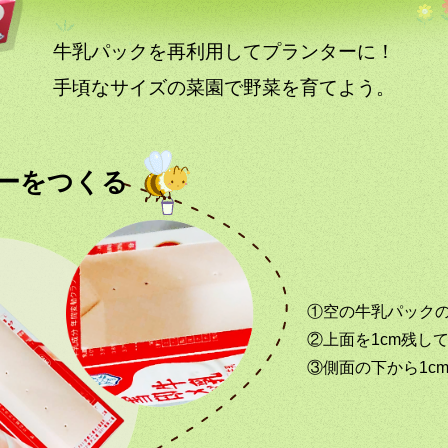
牛乳パックを再利用してプランターに！
手頃なサイズの菜園で野菜を育てよう。
ーをつくる
①
空の牛乳パック
②
上面を1cm残し
③
側面の下から1c