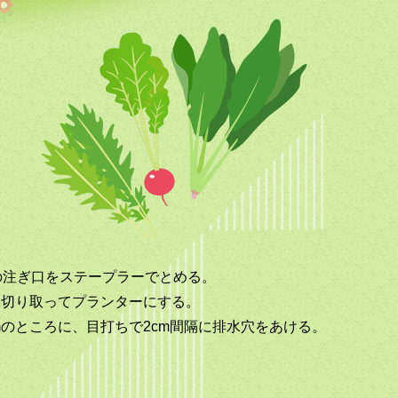
の注ぎ口をステープラーでとめる。
て切り取ってプランターにする。
mのところに、目打ちで2cm間隔に排水穴をあける。