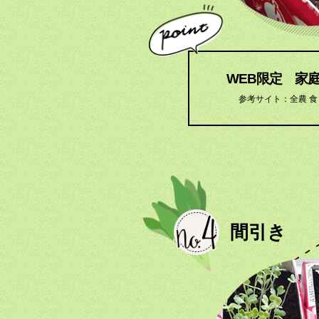
WEB限定 家
参考サイト：全農 食
間引き