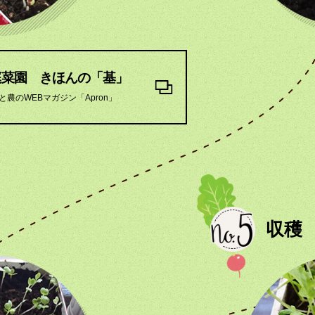
庭菜園 きほんの「基」
と農のWEBマガジン「Apron」
収穫