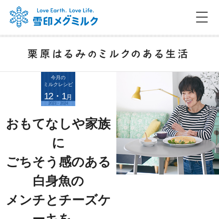
今月の
ミルクレシピ
12・1
月
2023・2024
おもてなしや家族
に
ごちそう感のある
白身魚の
メンチとチーズケ