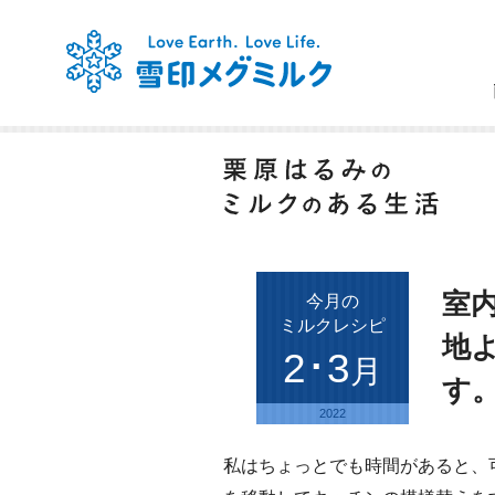
室
今月の
ミルクレシピ
地
2･3
月
す
2022
私はちょっとでも時間があると、