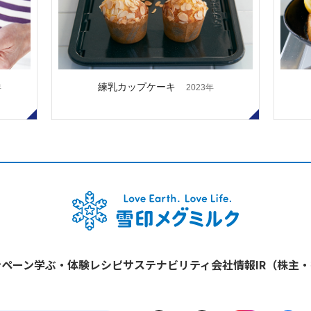
練乳カップケーキ
年
2023年
ンペーン
学ぶ・体験
レシピ
サステナビリティ
会社情報
IR（株主