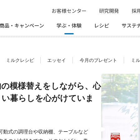
お客様センター
研究開発
採
商品・
キャンペーン
学ぶ・
体験
レシピ
サステ
ミルクレシピ
エッセイ
今月のプレゼント
ミ
内の模様替えをしながら、心
よい暮らしを心がけていま
。
可動式の調理台や収納棚、テーブルなど