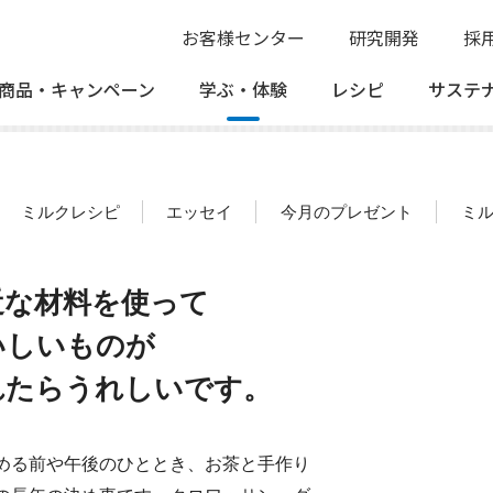
お客様センター
研究開発
採
商品・
キャンペーン
学ぶ・
体験
レシピ
サステ
ミルクレシピ
エッセイ
今月のプレゼント
ミ
近な材料を使って
いしいものが
れたらうれしいです。
める前や午後のひととき、お茶と手作り