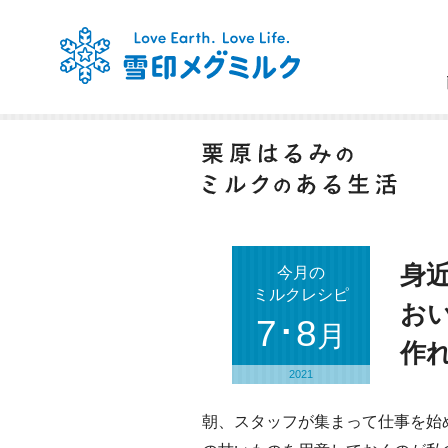
身
今月の
ミルクレシピ
お
7･8
月
作
2021
朝、スタッフが集まって仕事を始