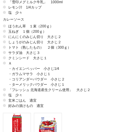
「雪印メグミルク牛乳」 1000ml
レモン汁 1/4カップ
塩 少々
カレーソース
ほうれん草 １束（200ｇ）
玉ねぎ １個（200ｇ）
にんにくのみじん切り 大さじ２
しょうがのみじん切り 大さじ２
トマト（熟したもの） ２個（300ｇ）
サラダ油 大さじ３
クミンシード 大さじ１
Ａ
・カイエンペッパー 小さじ1/4
・ガラムマサラ 小さじ１
・コリアンダーパウダー 小さじ２
・ターメリックパウダー 小さじ１
「フレッシュ 北海道産生クリーム使用」 大さじ２
塩 少々
玄米ごはん 適宜
好みの漬けもの 適宜