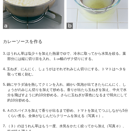
カレーソースを作る
3.
ほうれん草は塩少々を加えた熱湯でゆで、冷水に取ってから水気を絞る。葉
部分には縦に切り目を入れ、１㎝幅のザク切りにする。
4.
玉ねぎ、にんにく、しょうがはそれぞれみじん切りにする。トマトはヘタを
取って粗く刻む。
5.
鍋にサラダ油を熱してクミンを入れ、細かい気泡が出てきたらにんにく、し
ょうがのみじん切りを加えて炒める。香りが出たら玉ねぎを加え、中火で水
分を飛ばすように約10分炒める。さらに玉ねぎが茶色になるまで弱火にして
約10分炒める。
6.
Ａのスパイスを加えて香りが出るまで炒め、トマトを加えてつぶしながら5分
くらい煮る。全体がなじんだらクリームを加える（写真ｃ）。
7.
（３）のほうれん草はもう一度、水気をかたく絞ってから加え（写真ｄ）、