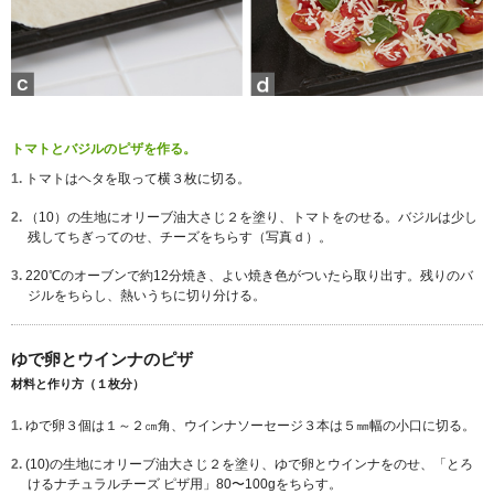
トマトとバジルのピザを作る。
1.
トマトはヘタを取って横３枚に切る。
2.
（10）の生地にオリーブ油大さじ２を塗り、トマトをのせる。バジルは少し
残してちぎってのせ、チーズをちらす（写真ｄ）。
3.
220℃のオーブンで約12分焼き、よい焼き色がついたら取り出す。残りのバ
ジルをちらし、熱いうちに切り分ける。
ゆで卵とウインナのピザ
材料と作り方（１枚分）
1.
ゆで卵３個は１～２㎝角、ウインナソーセージ３本は５㎜幅の小口に切る。
2.
(10)の生地にオリーブ油大さじ２を塗り、ゆで卵とウインナをのせ、「とろ
けるナチュラルチーズ ピザ用」80〜100gをちらす。