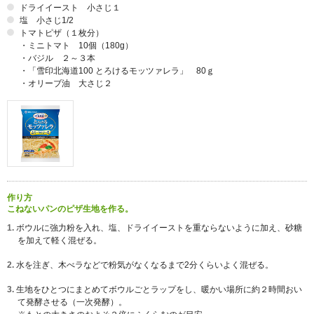
ドライイースト 小さじ１
塩 小さじ1/2
トマトピザ（１枚分）
・ミニトマト 10個（180g）
・バジル ２～３本
・「雪印北海道100 とろけるモッツァレラ」 80ｇ
・オリーブ油 大さじ２
作り方
こねないパンのピザ生地を作る。
1.
ボウルに強力粉を入れ、塩、ドライイーストを重ならないように加え、砂糖
を加えて軽く混ぜる。
2.
水を注ぎ、木べラなどで粉気がなくなるまで2分くらいよく混ぜる。
3.
生地をひとつにまとめてボウルごとラップをし、暖かい場所に約２時間おい
て発酵させる（一次発酵）。