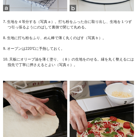
7.
生地を４等分する（写真ａ）。打ち粉をふった台に取り出し、生地を１つず
つ引っ張るようにのばして裏側で閉じて丸める。
8.
生地に打ち粉をふり、めん棒で薄く丸くのばす（写真ｂ）。
9.
オーブンは220℃に予熱しておく。
10.
天板にオリーブ油を薄く塗り、（８）の生地をのせる。縁を丸く整えるには
指先で丁寧に押さえるとよい（写真ｃ）。