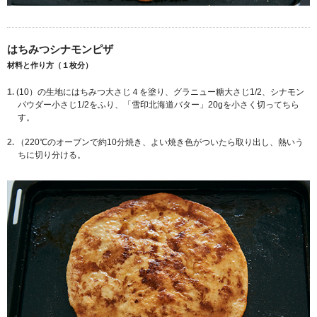
はちみつシナモンピザ
材料と作り方（１枚分）
1.
(10）の生地にはちみつ大さじ４を塗り、グラニュー糖大さじ1/2、シナモン
パウダー小さじ1/2をふり、「雪印北海道バター」20gを小さく切ってちら
す。
2.
（220℃のオーブンで約10分焼き、よい焼き色がついたら取り出し、熱いう
ちに切り分ける。