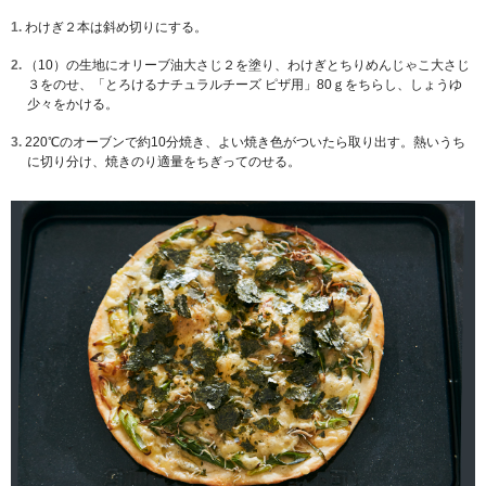
1.
わけぎ２本は斜め切りにする。
2.
（10）の生地にオリーブ油大さじ２を塗り、わけぎとちりめんじゃこ大さじ
３をのせ、「とろけるナチュラルチーズ ピザ用」80ｇをちらし、しょうゆ
少々をかける。
3.
220℃のオーブンで約10分焼き、よい焼き色がついたら取り出す。熱いうち
に切り分け、焼きのり適量をちぎってのせる。