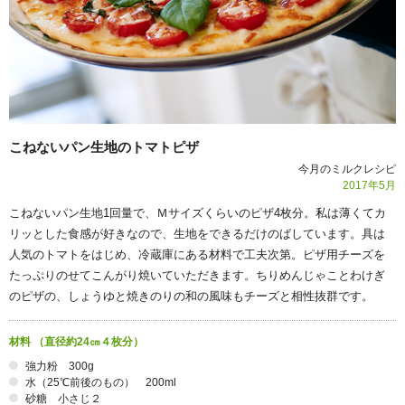
こねないパン生地のトマトピザ
今月のミルクレシピ
2017年
5
月
こねないパン生地1回量で、Ｍサイズくらいのピザ4枚分。私は薄くてカ
リッとした食感が好きなので、生地をできるだけのばしています。具は
人気のトマトをはじめ、冷蔵庫にある材料で工夫次第。ピザ用チーズを
たっぷりのせてこんがり焼いていただきます。ちりめんじゃことわけぎ
のピザの、しょうゆと焼きのりの和の風味もチーズと相性抜群です。
材料 （直径約24㎝４枚分）
強力粉 300g
水（25℃前後のもの） 200ml
砂糖 小さじ２