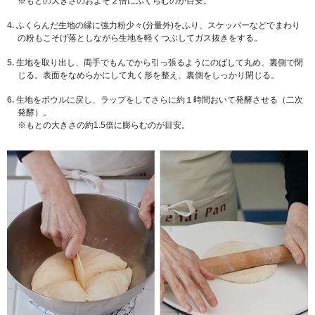
※もとの大きさのおよそ２倍にふくらむのが目安。
4.
ふくらんだ生地の縁に強力粉少々(分量外)をふり、スケッパーなどでまわり
の粉もこそげ落としながら生地を軽くつぶしてガス抜きをする。
5.
生地を取り出し、両手でもんでから引っ張るようにのばして丸め、裏側で閉
じる。表面をなめらかにして丸く形を整え、裏側をしっかり閉じる。
6.
生地をボウルに戻し、ラップをしてさらに約１時間おいて発酵させる（二次
発酵）。
※もとの大きさの約1.5倍に膨らむのが目安。