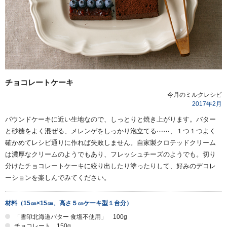
チョコレートケーキ
今月のミルクレシピ
2017年
2
月
パウンドケーキに近い生地なので、しっとりと焼き上がります。バター
と砂糖をよく混ぜる、メレンゲをしっかり泡立てる⋯⋯、１つ１つよく
確かめてレシピ通りに作れば失敗しません。自家製クロテッドクリーム
は濃厚なクリームのようでもあり、フレッシュチーズのようでも。切り
分けたチョコレートケーキに絞り出したり塗ったりして、好みのデコレ
ーションを楽しんでみてください。
材料（15㎝×15㎝、高さ５㎝ケーキ型１台分）
「雪印北海道バター 食塩不使用」 100g
チョコレート 150g