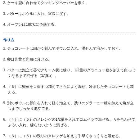
2.
ケーキ型に合わせてクッキングペーパーを敷く。
3.
バターはボウルに入れ、室温に戻す。
4.
オーブンは180℃に予熱する。
作り方
1.
チョコレートは細かく刻んでボウルに入れ、湯せんで溶かしておく。
2.
卵は卵黄と卵白に分ける。
3.
バターは泡立て器でクリーム状に練り、1/2量のグラニュー糖を加えて白っぽ
くなるまで混ぜる（写真a）。
4.
（３）に卵黄を１個ずつ加えてさらによく混ぜ、冷ましたチョコレートも加
える。
5.
別のボウルに卵白を入れて軽く泡立て、残りのグラニュー糖を加えて角が立
つまでしっかり泡立てる。
6.
（４）に（５）のメレンゲの1/2量を入れてゴムベラで混ぜる。Ａを合わせて
ふるい入れ、練らないように混ぜる。
7.
（６）に（５）の残りのメレンゲを加えて手早くさっくりと混ぜる。