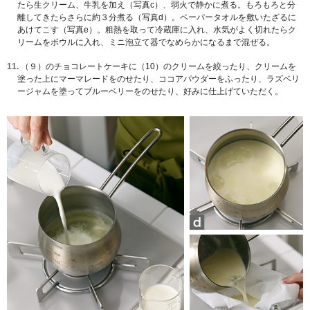
たら生クリーム、牛乳を加え（写真c）、弱火で静かに煮る。もろもろと分
離してきたらさらに約３分煮る（写真d）。ペーパータオルを敷いたざるに
あけてこす（写真e）。粗熱を取って冷蔵庫に入れ、水気がよく切れたらク
リームをボウルに入れ、ミニ泡立て器でなめらかになるまで混ぜる。
11.
（９）のチョコレートケーキに（10）のクリームを絞ったり、クリームを
塗った上にマーマレードをのせたり、ココアパウダーをふったり、ラズベリ
ージャムを塗ってブルーベリーをのせたり、好みに仕上げていただく。