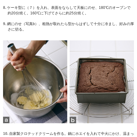
8.
ケーキ型に（７）を入れ、表面をならして天板にのせ、180℃のオーブンで
約20分焼く。160℃に下げてさらに約25分焼く。
9.
網にのせ（写真b）、粗熱が取れたら型からはずして十分に冷まし、好みの厚
さに切る。
10.
自家製クロテッドクリームを作る。鍋にホエイを入れて中火にかけ、温まっ