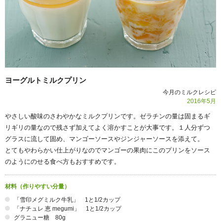
ヨーグルトミルクプリン
今月のミルクレシピ
2016年
5
月
やさしい酸味のさわやかなミルクプリンです。ゼラチンの量は固まるギ
リギリの量なので残さず加えてよく溶かすことが大事です。１人分ずつ
グラスに流して固め、マンゴーソースやジンジャーソースを添えて。
とてもやわらかい仕上がりなのでマンゴーの果肉にこのプリンをソース
のようにのせる食べ方もおすすめです。
材料（作りやすい分量）
「雪印メグミルク牛乳」 1と1/2カップ
「ナチュレ 恵 megumi」 1と1/2カップ
グラニュー糖 80g