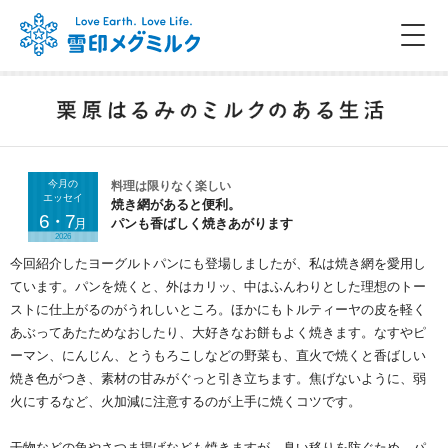
今月の
料理は限りなく楽しい
エッセイ
焼き網があると便利。
6・7
月
パンも香ばしく焼きあがります
2026
今回紹介したヨーグルトパンにも登場しましたが、私は焼き網を愛用し
ています。パンを焼くと、外はカリッ、中はふんわりとした理想のトー
ストに仕上がるのがうれしいところ。ほかにもトルティーヤの皮を軽く
あぶってあたためなおしたり、大好きなお餅もよく焼きます。なすやピ
ーマン、にんじん、とうもろこしなどの野菜も、直火で焼くと香ばしい
焼き色がつき、素材の甘みがぐっと引き立ちます。焦げないように、弱
火にするなど、火加減に注意するのが上手に焼くコツです。
干物などの魚やさつま揚げなども焼きますが、臭い移りを防ぐため、パ