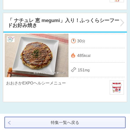
「 ナチュレ 恵 megumi」入り！ふっくらシーフー
ドお好み焼き
30
分
485
kcal
151
mg
おおさかEXPOヘルシーメニュー
特集一覧へ戻る