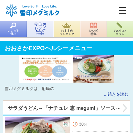
レシピを
おすすめ
レシピ
おいしい
Today's
選ぶ
Recipe
ランキング
特集
コラム
おおさかEXPOヘルシーメニュー
雪印メグミルクは、府民の...
…続きを読む
サラダうどん～「ナチュレ 恵 megumi」ソース～
30
分