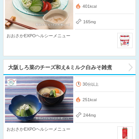
401
kcal
165
mg
おおさかEXPOヘルシーメニュー
大阪しろ菜のチーズ和え&ミルク白みそ雑煮
30
分以上
251
kcal
244
mg
おおさかEXPOヘルシーメニュー