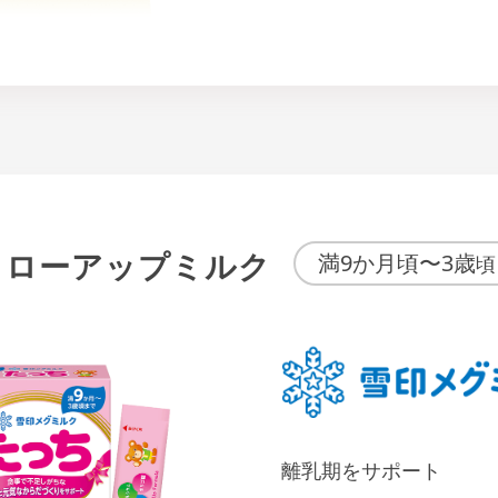
ォローアップミルク
満9か月頃〜3歳
頃
離乳期をサポート