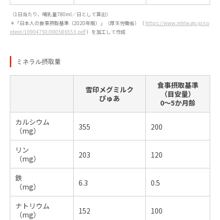
（1日当たり、哺乳量780ml／日として算出）
＊「日本人の食事摂取基準（2020年版）」（厚生労働省）（
https://www.mhlw.go.jp/co
ntent/10904750/000586553.pdf
）を加工して作成
ミネラル摂取量
食事摂取基準
雪印メグミルク
（目安量）
ぴゅあ
0〜5か月齢
カルシウム
355
200
（mg）
リン
203
120
（mg）
鉄
6.3
0.5
（mg）
ナトリウム
152
100
（mg）