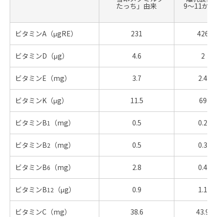
たっち」由来
9〜11か月
ビタミンA（μgRE）
231
426
ビタミンD（μg）
4.6
2
ビタミンE（mg）
3.7
2.4
ビタミンK（μg）
11.5
69
ビタミンB
（mg）
0.5
0.2
1
ビタミンB
（mg）
0.5
0.3
2
ビタミンB
（mg）
2.8
0.4
6
ビタミンB
（μg）
0.9
1.1
12
ビタミンC（mg）
38.6
43.9