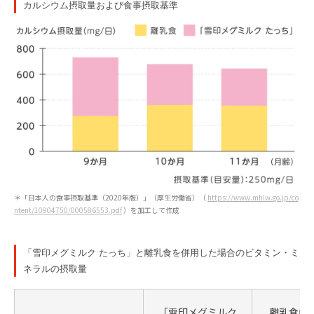
カルシウム摂取量および食事摂取基準
＊「日本人の食事摂取基準（2020年版）」（厚生労働省）（
https://www.mhlw.go.jp/co
ntent/10904750/000586553.pdf
）を加工して作成
「雪印メグミルク たっち」と離乳食を併用した場合のビタミン・ミ
ネラルの摂取量
「雪印メグミルク
離乳食由