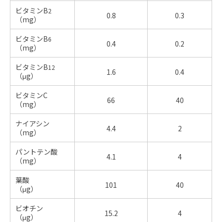
ビタミンB
2
0.8
0.3
（mg）
ビタミンB
6
0.4
0.2
（mg）
ビタミンB
12
1.6
0.4
（μg）
ビタミンC
66
40
（mg）
ナイアシン
4.4
2
（mg）
パントテン酸
4.1
4
（mg）
葉酸
101
40
（μg）
ビオチン
15.2
4
（μg）