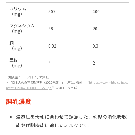
カリウム
507
400
（mg）
マグネシウム
38
20
（mg）
銅
0.32
0.3
（mg）
亜鉛
3
2
（mg）
（哺乳量780ml／日として算出）
＊「日本人の食事摂取基準（2020年版）」（厚生労働省）（
https://www.mhlw.go.jp/co
ntent/10904750/000586553.pdf
）を加工して作成
調乳濃度
浸透圧を母乳に合わせて調節した、乳児の消化吸収
能や代謝機能に適したミルクです。