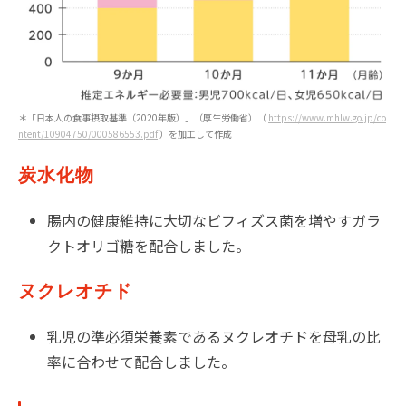
＊「日本人の食事摂取基準（2020年版）」（厚生労働省）（
https://www.mhlw.go.jp/co
ntent/10904750/000586553.pdf
）を加工して作成
炭水化物
腸内の健康維持に大切なビフィズス菌を増やすガラ
クトオリゴ糖を配合しました。
ヌクレオチド
乳児の準必須栄養素であるヌクレオチドを母乳の比
率に合わせて配合しました。