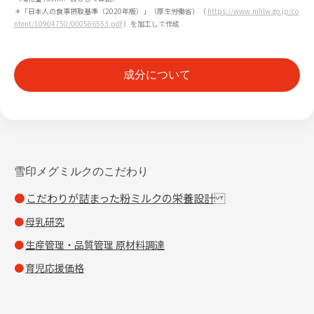
＊「日本人の食事摂取基準（2020年版）」（厚生労働省）（
https://www.mhlw.go.jp/co
ntent/10904750/000586553.pdf
）を加工して作成
成分について
雪印メグミルクのこだわり
こだわりが詰まった粉ミルクの栄養設計
母乳研究
生産管理・品質管理 原材料調達
育児応援価格