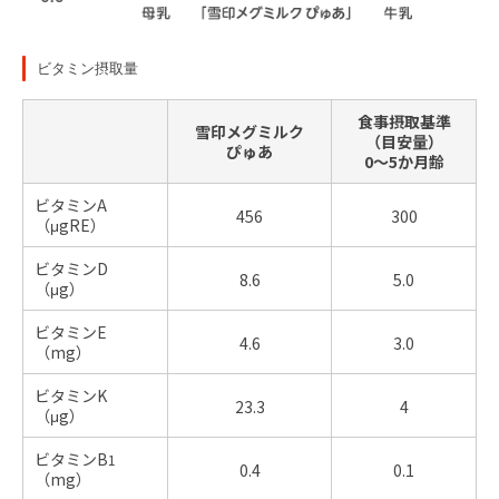
ビタミン摂取量
食事摂取基準
雪印メグミルク
（目安量）
ぴゅあ
0〜5か月齢
ビタミンA
456
300
（μgRE）
ビタミンD
8.6
5.0
（μg）
ビタミンE
4.6
3.0
（mg）
ビタミンK
23.3
4
（μg）
ビタミンB
1
0.4
0.1
（mg）