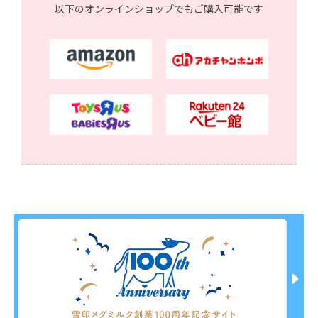
以下のオンラインショップでもご購入可能です