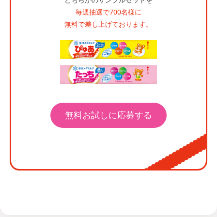
毎週抽選で700名様に
無料で差し上げております。
無料お試しに応募する