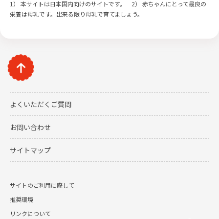
1） 本サイトは日本国内向けのサイトです。 2） 赤ちゃんにとって最良の
栄養は母乳です。出来る限り母乳で育てましょう。
よくいただくご質問
お問い合わせ
サイトマップ
サイトのご利用に際して
推奨環境
リンクについて