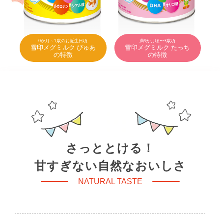
0か月～1歳のお誕生日頃
満9か月頃〜3歳頃
雪印メグミルク ぴゅあ
雪印メグミルク たっち
の特徴
の特徴
さっととける！
甘すぎない自然なおいしさ
NATURAL TASTE