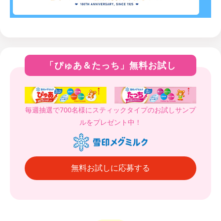
「ぴゅあ＆たっち」無料お試し
毎週抽選で700名様にスティックタイプのお試しサンプ
ルをプレゼント中！
無料お試しに応募する