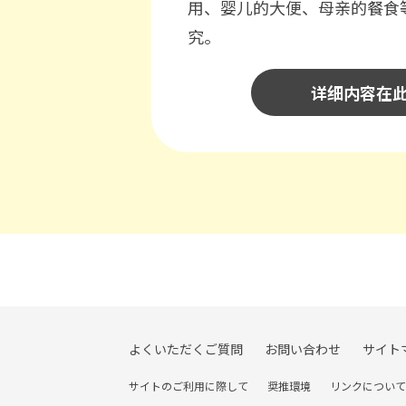
用、婴儿的大便、母亲的餐食
究。
详细内容在
よくいただくご質問
お問い合わせ
サイト
サイトのご利用に際して
奨推環境
リンクについて