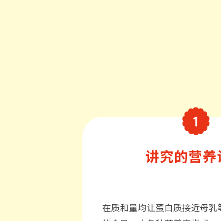
讲究的营养
在质和量均让蛋白质接近母乳