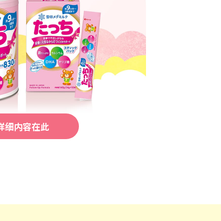
详细内容在此