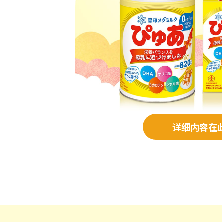
详细内容在