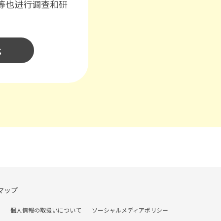
等也进行调查和研
此
マップ
個人情報の取扱いについて
ソーシャルメディアポリシー