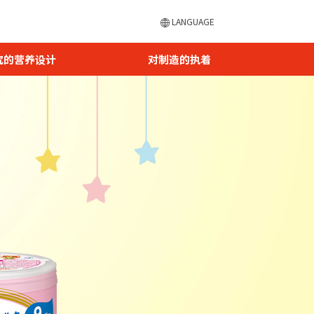
LANGUAGE
究的营养设计
对制造的执着