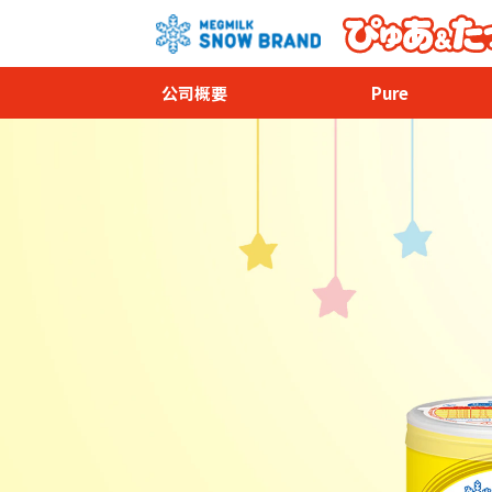
公司概要
Pure