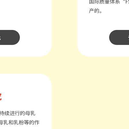
国际质量体系“FS
产的。
此
究
始持续进行的母乳
母乳和乳粉等的作