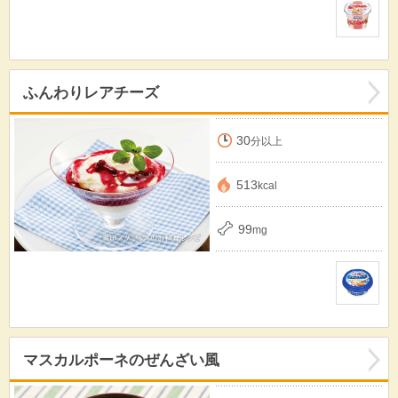
ふんわりレアチーズ
30
分以上
513
kcal
99
mg
マスカルポーネのぜんざい風