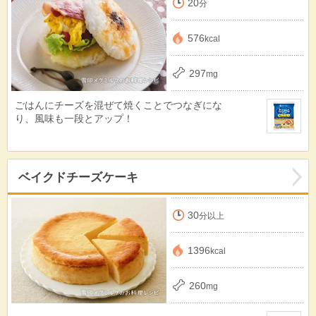
20
分
576
kcal
297
mg
ごはんにチーズを混ぜて焼くことでつなぎにな
り、風味も一段とアップ！
ベイクドチーズケーキ
30
分以上
1396
kcal
260
mg