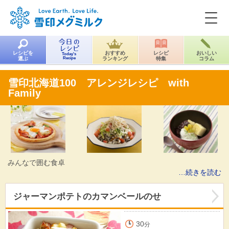
レシピを
おすすめ
レシピ
おいしい
Today's
選ぶ
Recipe
ランキング
特集
コラム
雪印北海道100 アレンジレシピ with
Family
みんなで囲む食卓
…続きを読む
ジャーマンポテトのカマンベールのせ
30
分