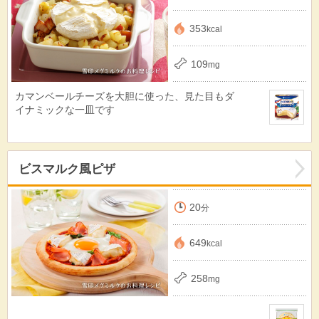
353
kcal
109
mg
カマンベールチーズを大胆に使った、見た目もダ
イナミックな一皿です
ビスマルク風ピザ
20
分
649
kcal
258
mg