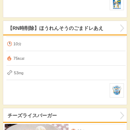
【RN時削除】ほうれんそうのごまドレあえ
10
分
75
kcal
53
mg
チーズライスバーガー