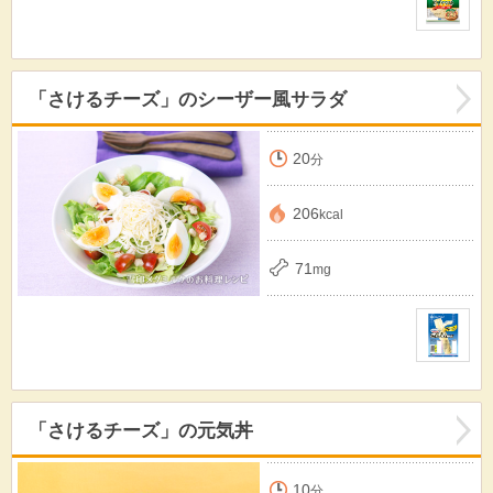
「さけるチーズ」のシーザー風サラダ
20
分
206
kcal
71
mg
「さけるチーズ」の元気丼
10
分