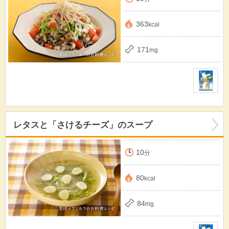
363
kcal
171
mg
レタスと「さけるチーズ」のスープ
10
分
80
kcal
84
mg