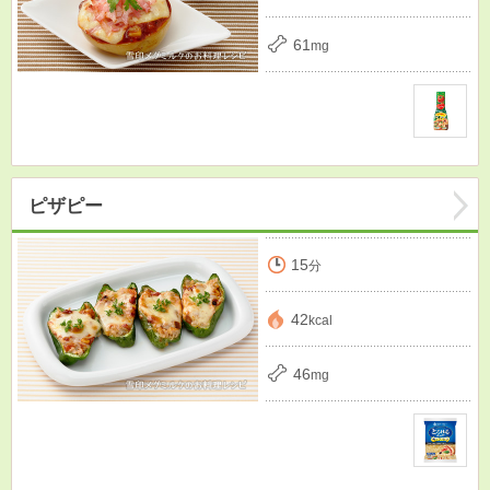
61
mg
ピザピー
15
分
42
kcal
46
mg