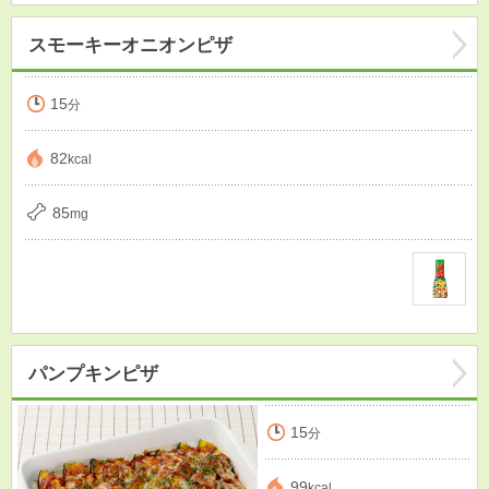
スモーキーオニオンピザ
15
分
82
kcal
85
mg
パンプキンピザ
15
分
99
kcal