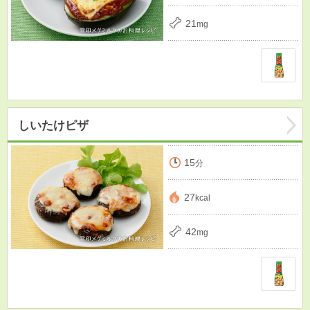
21
mg
しいたけピザ
15
分
27
kcal
42
mg