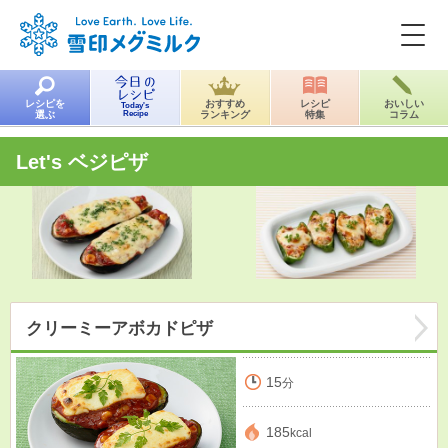
レシピを
おすすめ
レシピ
おいしい
Today's
選ぶ
Recipe
ランキング
特集
コラム
Let's ベジピザ
クリーミーアボカドピザ
15
分
185
kcal