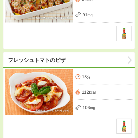
91
mg
フレッシュトマトのピザ
15
分
112
kcal
106
mg