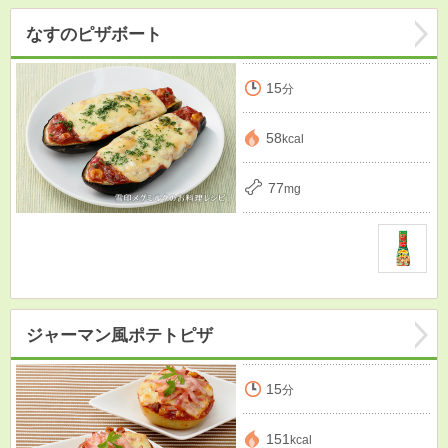
なすのピザボート
15
分
58
kcal
77
mg
ジャーマン風ポテトピザ
15
分
151
kcal