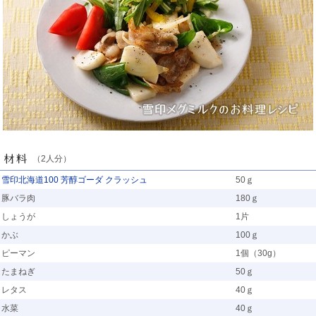
（2人分）
雪印北海道100 芳醇ゴーダ クラッシュ
50ｇ
豚バラ肉
180ｇ
しょうが
1片
かぶ
100ｇ
ピーマン
1個（30g）
たまねぎ
50ｇ
レタス
40ｇ
水菜
40ｇ