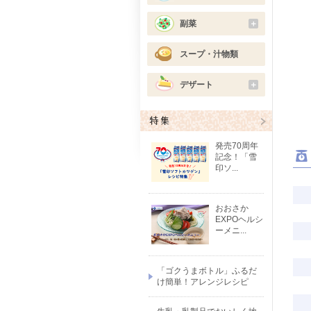
副菜
＋
スープ・汁物類
デザート
＋
発売70周年
記念！「雪
印ソ...
おおさか
EXPOヘルシ
ーメニ...
「ゴクうまボトル」ふるだ
け簡単！アレンジレシピ