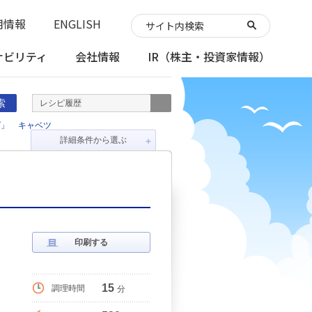
用情報
ENGLISH
ナビリティ
会社情報
IR
（株主・投資家情報）
索
レシピ履歴
ズ」
キャベツ
詳細条件から選ぶ
＋
印刷する
15
調理時間
分