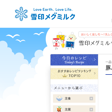
一品
豚
主食
＋
主菜
＋