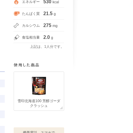
530
エネルギー
kcal
21.5
たんぱく質
g
275
カルシウム
mg
2.0
食塩相当量
g
上記は、1人分です。
雪印北海道100 芳醇ゴーダ
クラッシュ
携帯電話、スマホで