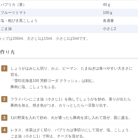
パプリカ（黄）
40ｇ
フルーツトマト
100ｇ
塩・粗びき黒こしょう
各適量
ごま油
小さじ2
カップは200ml、大さじ1は15ml、小さじ1は5mlです。
しょうがはみじん切り、かぶ、ピーマン、たまねぎは食べやすい大きさに
切る。
「雪印北海道100 芳醇ゴーダ クラッシュ」は刻む。
豚肉に塩、こしょうをふる。
フライパンにごま油（小さじ1）を熱してしょうがを炒め、香りが出たら
豚肉を加え、焼き色がつき、カリっとしたら一旦取り出す。
1)の野菜を入れて炒め、火が通ったら豚肉を戻し入れて混ぜ、皿に盛る。
レタス、水菜はざく切り、パプリカは薄切りにして混ぜ、塩、こしょう、
ごま油（小さじ1）で和え、チーズを混ぜる。