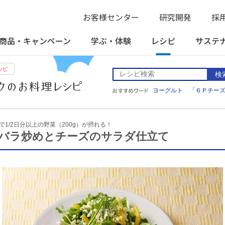
お客様センター
研究開発
採
商品・
キャンペーン
学ぶ・
体験
レシピ
サステ
検
ヨーグルト
「６Ｐチー
で1/2日分以上の野菜（200g）が摂れる！
バラ炒めとチーズのサラダ仕立て