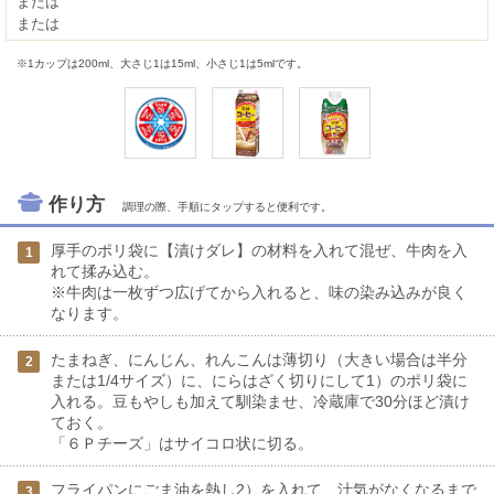
または
または
※1カップは200ml、大さじ1は15ml、小さじ1は5mlです。
作り方
調理の際、手順にタップすると便利です。
厚手のポリ袋に【漬けダレ】の材料を入れて混ぜ、牛肉を入
1
れて揉み込む。
※牛肉は一枚ずつ広げてから入れると、味の染み込みが良く
なります。
たまねぎ、にんじん、れんこんは薄切り（大きい場合は半分
2
または1/4サイズ）に、にらはざく切りにして1）のポリ袋に
入れる。豆もやしも加えて馴染ませ、冷蔵庫で30分ほど漬け
ておく。
「６Ｐチーズ」はサイコロ状に切る。
フライパンにごま油を熱し2）を入れて、汁気がなくなるまで
3