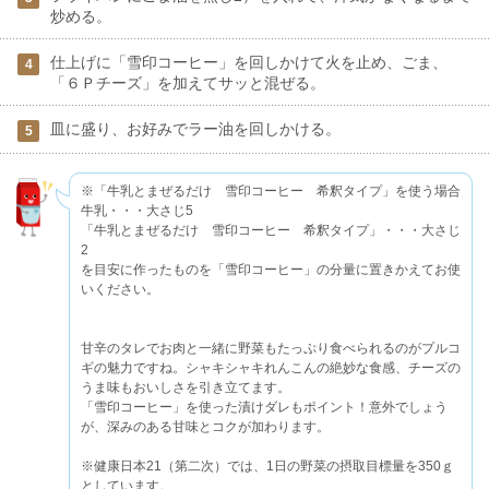
炒める。
仕上げに「雪印コーヒー」を回しかけて火を止め、ごま、
4
「６Ｐチーズ」を加えてサッと混ぜる。
皿に盛り、お好みでラー油を回しかける。
5
※「牛乳とまぜるだけ 雪印コーヒー 希釈タイプ」を使う場合
牛乳・・・大さじ5
「牛乳とまぜるだけ 雪印コーヒー 希釈タイプ」・・・大さじ
2
を目安に作ったものを「雪印コーヒー」の分量に置きかえてお使
いください。
甘辛のタレでお肉と一緒に野菜もたっぷり食べられるのがプルコ
ギの魅力ですね。シャキシャキれんこんの絶妙な食感、チーズの
うま味もおいしさを引き立てます。
「雪印コーヒー」を使った漬けダレもポイント！意外でしょう
が、深みのある甘味とコクが加わります。
※健康日本21（第二次）では、1日の野菜の摂取目標量を350ｇ
としています。