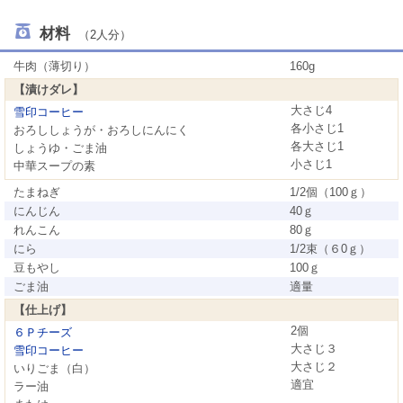
材料
（2人分）
牛肉（薄切り）
160g
【漬けダレ】
大さじ4
雪印コーヒー
各小さじ1
おろししょうが・おろしにんにく
各大さじ1
しょうゆ・ごま油
小さじ1
中華スープの素
たまねぎ
1/2個（100ｇ）
にんじん
40ｇ
れんこん
80ｇ
にら
1/2束（６0ｇ）
豆もやし
100ｇ
ごま油
適量
【仕上げ】
2個
６Ｐチーズ
大さじ３
雪印コーヒー
大さじ２
いりごま（白）
適宜
ラー油