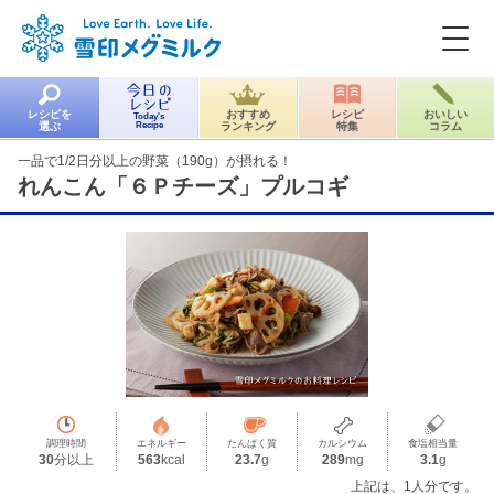
レシピを
おすすめ
レシピ
おいしい
Today's
選ぶ
Recipe
ランキング
特集
コラム
一品で1/2日分以上の野菜（190g）が摂れる！
れんこん「６Ｐチーズ」プルコギ
調理時間
エネルギー
たんぱく質
カルシウム
食塩相当量
30
分以上
563
kcal
23.7
g
289
mg
3.1
g
上記は、1人分です。