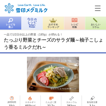
レシピを
おすすめ
レシピ
おいしい
Today's
選ぶ
Recipe
ランキング
特集
コラム
一品で1/2日分以上の野菜（185g）が摂れる！
たっぷり野菜とチーズのサラダ麺～柚子こしょ
う香るミルクだれ～
調理時間
エネルギー
たんぱく質
カルシウム
食塩相当量
15
分
602
kcal
32.7
g
282
mg
3.1
g