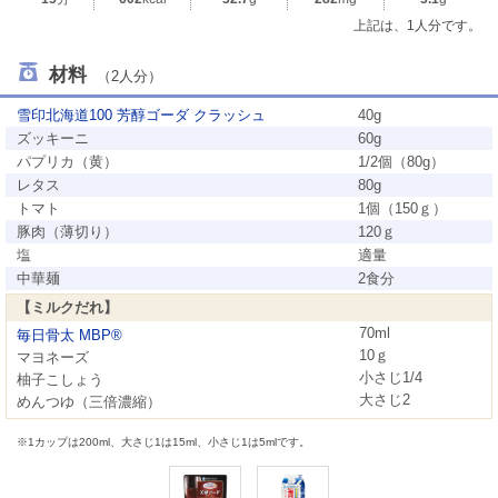
上記は、1人分です。
材料
（2人分）
雪印北海道100 芳醇ゴーダ クラッシュ
40g
ズッキーニ
60g
パプリカ（黄）
1/2個（80g）
レタス
80g
トマト
1個（150ｇ）
豚肉（薄切り）
120ｇ
塩
適量
中華麺
2食分
【ミルクだれ】
70ml
毎日骨太 MBP®
10ｇ
マヨネーズ
小さじ1/4
柚子こしょう
大さじ2
めんつゆ（三倍濃縮）
※1カップは200ml、大さじ1は15ml、小さじ1は5mlです。