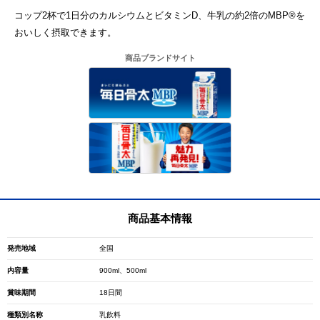
コップ2杯で1日分のカルシウムとビタミンD、牛乳の約2倍のMBP®を
おいしく摂取できます。
商品ブランドサイト
商品基本情報
発売地域
全国
内容量
900ml、500ml
賞味期間
18日間
種類別名称
乳飲料