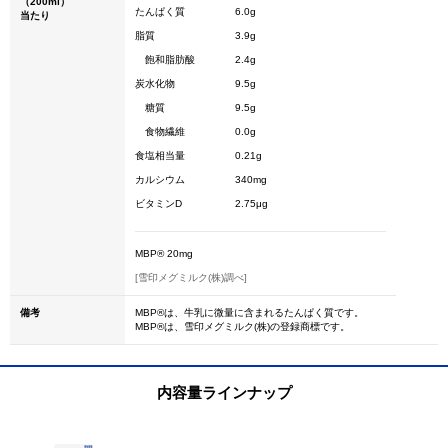
（200ml）
たんぱく質
6.0g
当たり
脂質
3.9g
飽和脂肪酸
2.4g
炭水化物
9.5g
糖質
9.5g
食物繊維
0.0g
食塩相当量
0.21g
カルシウム
340mg
ビタミンD
2.75μg
MBP® 20mg
[雪印メグミルク(株)調べ]
備考
MBP®は、牛乳に微量に含まれるたんぱく質です。
MBP®は、雪印メグミルク(株)の登録商標です。
内容量ラインナップ