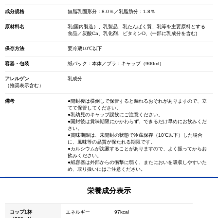
成分規格
無脂乳固形分：8.0％／乳脂肪分：1.8％
原材料名
乳(国内製造）、乳製品、乳たんぱく質、乳等を主要原料とする
食品／炭酸Ca、乳化剤、ビタミンD、(一部に乳成分を含む)
保存方法
要冷蔵10℃以下
容器・包装
紙パック：本体／プラ：キャップ（900ml）
アレルゲン
乳成分
（推奨表示含む）
備考
●開封後は横倒しで保管すると漏れるおそれがありますので、立
てて保管してください。
●乳幼児のキャップ誤飲にご注意ください。
●開封後は賞味期限にかかわらず、できるだけ早めにお飲みくだ
さい。
●賞味期限は、未開封の状態で冷蔵保存（10℃以下）した場合
に、風味等の品質が保たれる期限です。
●カルシウムが沈澱することがありますので、よく振ってからお
飲みください。
●紙容器は外部からの衝撃に弱く、またにおいを吸収しやすいた
め、取り扱いにはご注意ください。
栄養成分表示
コップ1杯
エネルギー
97kcal