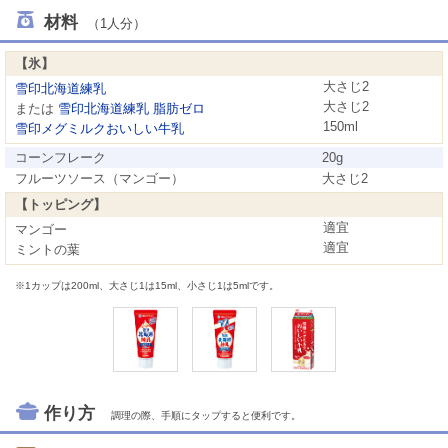
材料
（1人分）
【氷】
大さじ2
雪印北海道練乳
大さじ2
または
雪印北海道練乳 脂肪ゼロ
150ml
雪印メグミルクおいしい牛乳
コーンフレーク
20g
フルーツソース（マンゴー）
大さじ2
【トッピング】
適宜
マンゴー
適宜
ミントの葉
※1カップは200ml、大さじ1は15ml、小さじ1は5mlです。
作り方
調理の際、手順にタップすると便利です。