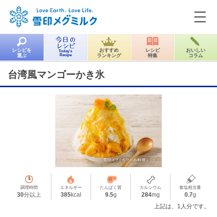
レシピを
おすすめ
レシピ
おいしい
Today's
選ぶ
Recipe
ランキング
特集
コラム
台湾風マンゴーかき氷
調理時間
エネルギー
たんぱく質
カルシウム
食塩相当量
30
分以上
385
kcal
9.5
g
284
mg
0.7
g
上記は、1人分です。