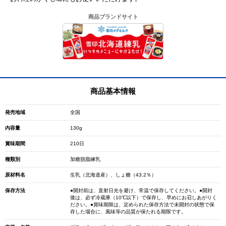
商品ブランドサイト
商品基本情報
発売地域
全国
内容量
130g
賞味期間
210日
種類別
加糖脱脂練乳
原材料名
生乳（北海道産）、しょ糖（43.2％）
保存方法
●開封前は、直射日光を避け、常温で保存してください。●開封
後は、必ず冷蔵庫（10℃以下）で保存し、早めにお召しあがりく
ださい。●賞味期限は、定められた保存方法で未開封の状態で保
存した場合に、風味等の品質が保たれる期限です。