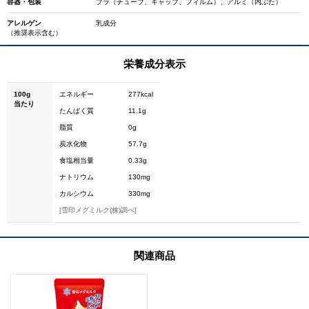
容器・包装
プラ（チューブ、キャップ、フィルム）、アルミ（内ぶた）
アレルゲン
乳成分
（推奨表示含む）
栄養成分表示
100g
エネルギー
277kcal
当たり
たんぱく質
11.1g
脂質
0g
炭水化物
57.7g
食塩相当量
0.33g
ナトリウム
130mg
カルシウム
330mg
[雪印メグミルク(株)調べ]
関連商品