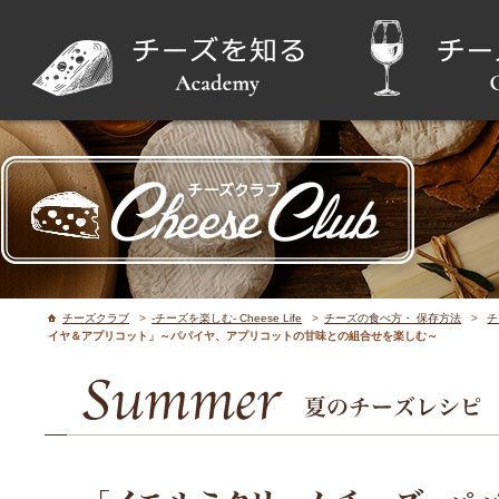
チーズクラブ
>
-チーズを楽しむ- Cheese Life
>
チーズの食べ方・ 保存方法
>
チ
イヤ＆アプリコット」～パパイヤ、アプリコットの甘味との組合せを楽しむ～