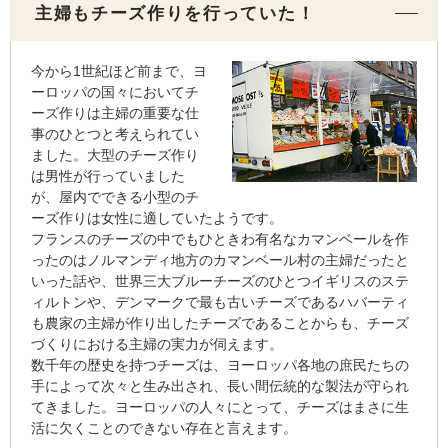
主婦もチーズ作りを行っていた！
今から1世紀ほど前まで、ヨ
ーロッパの国々においてチ
ーズ作りは主婦の重要な仕
事のひとつと考えられてい
ました。大型のチーズ作り
は男性が行っていました
が、屋内でできる小型のチ
ーズ作りは女性に適していたようです。
フランスのチーズの中でもひときわ有名なカマンベールを作
ったのはノルマンディ地方のカマンベール村の主婦だったと
いった話や、世界三大ブルーチーズのひとつイギリスのステ
ィルトンや、デンマークで最も古いチーズであるハバーティ
も農家の主婦が作り出したチーズであることからも、チーズ
づくりにおける主婦の実力が伺えます。
数千年の歴史を持つチーズは、ヨーロッパ各地の庶民たちの
手によって次々と生み出され、長い間伝統的な製法が守られ
てきました。ヨーロッパの人々にとって、チーズはまさに生
活に欠くことのできない存在と言えます。